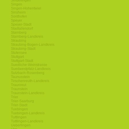
Sindelfingen
Singen
Singen-Hohentwiel
Sinsheim
Sonthofen
Speyer
Speyer-Stadt
Stadtallendorf
Starnberg
Starnberg-Landkreis
Straubing
Straubing-Bogen-Landkreis
Straubing-Stadt
Stutensee
Stuttgart
Stuttgart-Stadt
Suedliche-Weinstrasse
Suedwestpfalz-Landkreis
Sulzbach-Rosenberg
Taunusstein
Tirschenreuth-Landkreis
Traunreut
Traunstein
Traunstein-Landkreis
Trier
Trier-Saarburg
Trier-Stadt
Tuebingen
Tuebingen-Landkreis
Tuttlingen
Tuttlingen-Landkreis
Ueberlingen