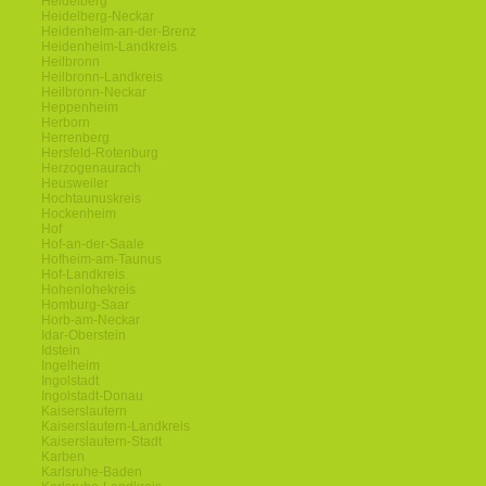
Heidelberg
Heidelberg-Neckar
Heidenheim-an-der-Brenz
Heidenheim-Landkreis
Heilbronn
Heilbronn-Landkreis
Heilbronn-Neckar
Heppenheim
Herborn
Herrenberg
Hersfeld-Rotenburg
Herzogenaurach
Heusweiler
Hochtaunuskreis
Hockenheim
Hof
Hof-an-der-Saale
Hofheim-am-Taunus
Hof-Landkreis
Hohenlohekreis
Homburg-Saar
Horb-am-Neckar
Idar-Oberstein
Idstein
Ingelheim
Ingolstadt
Ingolstadt-Donau
Kaiserslautern
Kaiserslautern-Landkreis
Kaiserslautern-Stadt
Karben
Karlsruhe-Baden