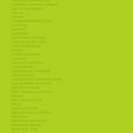
Landshut-Landshut-Isar
Landshut-Landkreis-Langen
Lauf-an-der-Pegnitz
Lebach
Leimen
Leinfelden-Echterdingen
Leonberg
Leutkirch
Lichtenfels
Lichtenfels-Landkreis
Limburg-an-der-Lahn
Limburg-Weilburg
Lindau
Lindau-Landkreis
Loerrach
Loerrach-Landkreis
Ludwigsburg
Ludwigsburg-Landkreis
Ludwigshafen
Ludwigshafen-am-Rhein-Stadt
Ludwigshafen-am-Rhein
Main-Kinzig-Kreis
Main-Spessart-Landkreis
Maintal
Main-Taunus-Kreis
Mainz
Mainz-am-Rhein
Mainz-Bingen-Landkreis
Mannheim
Mannheim-am-Neckar
Mannheim-Neckar
Mannheim-Stadt