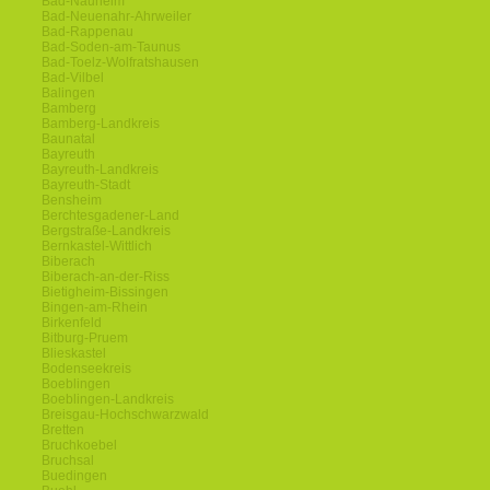
Bad-Nauheim
Bad-Neuenahr-Ahrweiler
Bad-Rappenau
Bad-Soden-am-Taunus
Bad-Toelz-Wolfratshausen
Bad-Vilbel
Balingen
Bamberg
Bamberg-Landkreis
Baunatal
Bayreuth
Bayreuth-Landkreis
Bayreuth-Stadt
Bensheim
Berchtesgadener-Land
Bergstraße-Landkreis
Bernkastel-Wittlich
Biberach
Biberach-an-der-Riss
Bietigheim-Bissingen
Bingen-am-Rhein
Birkenfeld
Bitburg-Pruem
Blieskastel
Bodenseekreis
Boeblingen
Boeblingen-Landkreis
Breisgau-Hochschwarzwald
Bretten
Bruchkoebel
Bruchsal
Buedingen