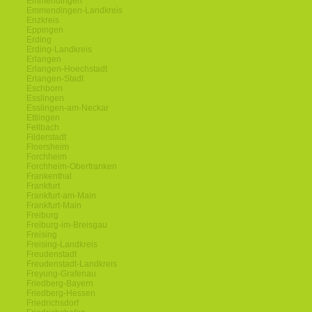
Emmendingen
Emmendingen-Landkreis
Enzkreis
Eppingen
Erding
Erding-Landkreis
Erlangen
Erlangen-Hoechstadt
Erlangen-Stadt
Eschborn
Esslingen
Esslingen-am-Neckar
Ettlingen
Fellbach
Filderstadt
Floersheim
Forchheim
Forchheim-Oberfranken
Frankenthal
Frankfurt
Frankfurt-am-Main
Frankfurt-Main
Freiburg
Freiburg-im-Breisgau
Freising
Freising-Landkreis
Freudenstadt
Freudenstadt-Landkreis
Freyung-Grafenau
Friedberg-Bayern
Friedberg-Hessen
Friedrichsdorf