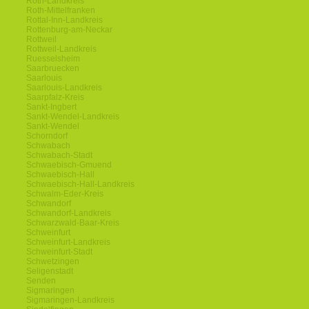
Roth-Landkreis
Roth-Mittelfranken
Rottal-Inn-Landkreis
Rottenburg-am-Neckar
Rottweil
Rottweil-Landkreis
Ruesselsheim
Saarbruecken
Saarlouis
Saarlouis-Landkreis
Saarpfalz-Kreis
Sankt-Ingbert
Sankt-Wendel-Landkreis
Sankt-Wendel
Schorndorf
Schwabach
Schwabach-Stadt
Schwaebisch-Gmuend
Schwaebisch-Hall
Schwaebisch-Hall-Landkreis
Schwalm-Eder-Kreis
Schwandorf
Schwandorf-Landkreis
Schwarzwald-Baar-Kreis
Schweinfurt
Schweinfurt-Landkreis
Schweinfurt-Stadt
Schwetzingen
Seligenstadt
Senden
Sigmaringen
Sigmaringen-Landkreis