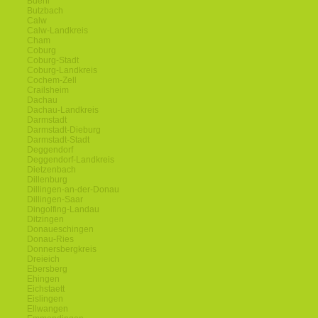
Buehl
Butzbach
Calw
Calw-Landkreis
Cham
Coburg
Coburg-Stadt
Coburg-Landkreis
Cochem-Zell
Crailsheim
Dachau
Dachau-Landkreis
Darmstadt
Darmstadt-Dieburg
Darmstadt-Stadt
Deggendorf
Deggendorf-Landkreis
Dietzenbach
Dillenburg
Dillingen-an-der-Donau
Dillingen-Saar
Dingolfing-Landau
Ditzingen
Donaueschingen
Donau-Ries
Donnersbergkreis
Dreieich
Ebersberg
Ehingen
Eichstaett
Eislingen
Ellwangen