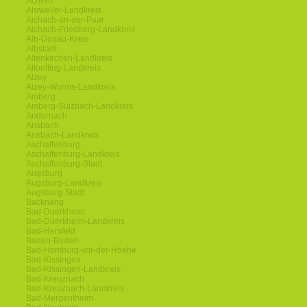
Achern
Ahrweiler-Landkreis
Aichach-an-der-Paar
Aichach-Friedberg-Landkreis
Alb-Donau-Kreis
Albstadt
Altenkirchen-Landkreis
Altoetting-Landkreis
Alzey
Alzey-Worms-Landkreis
Amberg
Amberg-Sulzbach-Landkreis
Andernach
Ansbach
Ansbach-Landkreis
Aschaffenburg
Aschaffenburg-Landkreis
Aschaffenburg-Stadt
Augsburg
Augsburg-Landkreis
Augsburg-Stadt
Backnang
Bad-Duerkheim
Bad-Duerkheim-Landkreis
Bad-Hersfeld
Baden-Baden
Bad-Homburg-vor-der-Hoehe
Bad-Kissingen
Bad-Kissingen-Landkreis
Bad-Kreuznach
Bad-Kreuznach-Landkreis
Bad-Mergentheim