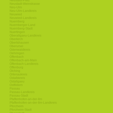
Neustadt-Pfalz
Neustadt-Weinstrasse
Neu-Ulm
Neu-Ulm-Landkreis
Neuwied
Neuwied-Landkreis
Nuernberg
Nuernberger-Land
Nuernberg-Stadt
Nuertingen
Oberallgaeu-Landkreis
Oberkirch
Obertshausen
Oberursel
Odenwaldkreis
Oehringen
Offenbach
Offenbach-am-Main
Offenbach-Landkreis
Offenburg
Olching
Ortenaukreis
Ostalbkreis
Ostallgaeu
Ostfildern
Passau
Passau-Landkreis
Passau-Stadt
Pfaffenhofen-an-der-Ilm
Pfaffenhofen-an-der-Ilm-Landkreis
Pforzheim
Pforzheim-Stadt