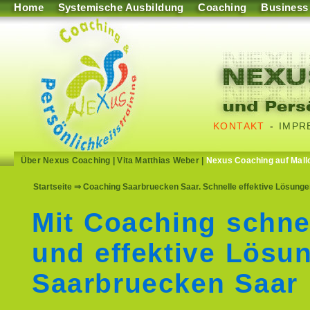
Home
Systemische Ausbildung
Coaching
Business
KONTAKT
-
IMPR
Über Nexus Coaching
|
Vita Matthias Weber
|
Nexus Coaching auf Mall
Startseite
⇒ Coaching Saarbruecken Saar. Schnelle effektive Lösunge
Mit Coaching schne
und effektive Lösu
Saarbruecken Saar