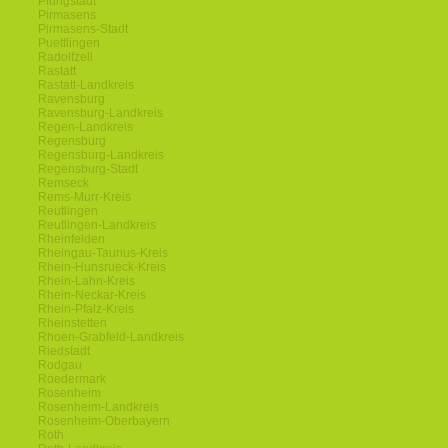
Pfungstadt
Pirmasens
Pirmasens-Stadt
Puettlingen
Radolfzell
Rastatt
Rastatt-Landkreis
Ravensburg
Ravensburg-Landkreis
Regen-Landkreis
Regensburg
Regensburg-Landkreis
Regensburg-Stadt
Remseck
Rems-Murr-Kreis
Reutlingen
Reutlingen-Landkreis
Rheinfelden
Rheingau-Taunus-Kreis
Rhein-Hunsrueck-Kreis
Rhein-Lahn-Kreis
Rhein-Neckar-Kreis
Rhein-Pfalz-Kreis
Rheinstetten
Rhoen-Grabfeld-Landkreis
Riedstadt
Rodgau
Roedermark
Rosenheim
Rosenheim-Landkreis
Rosenheim-Oberbayern
Roth