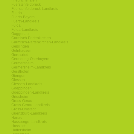
Friedrichshafen
Fuerstenfeldbruck
Fuerstenfeldbruck-Landkreis
Fuerth
Fuerth-Bayern
Fuerth-Landkreis
Fulda
Fulda-Landkreis
Gaggenau
Garmisch-Partenkirchen
Garmisch-Partenkirchen-Landkreis
Geislingen
Gelnhausen
Geretsried
Germering-Oberbayern
Germersheim
Germersheim-Landkreis
Gersthofen
Giengen
Giessen
Giessen-Landkreis
Goeppingen
Goeppingen-Landkreis
Griesheim
Gross-Gerau
Gross-Gerau-Landkreis
Gross-Umstadt
Guenzburg-Landkreis
Hanau
Hassberge-Landkreis
Hassloch
Hattersheim