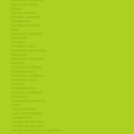
Karlsruhe-Landkreis
Karlsruhe-Stadt
Kassel
Kassel-Hessen
Kassel-Landkreis
Kaufbeuren
Kaufbeuren-Stadt
Kehl
Kelheim-Landkreis
Kelkheim
Kempten
Kempten-Stadt
Kirchheim-unter-Teck
Kitzingen
Kitzingen-Landkreis
Koblenz
Koblenz-am-Rhein
Koenigsbrunn
Konstanz-Landkreis
Konstanz-Stadt
Korbach
Kornwestheim
Kronach-Landkreis
Kulmbach
Kulmbach-Landkreis
Kusel
Lahn-Dill-Kreis
Lahr-Schwarzwald
Lampertheim
Landau-in-der-Pfalz
Landsberg-am-Lech
Landsberg-am-Lech-Landkreis