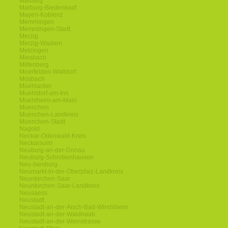
Marburg
Marburg-Biedenkopf
Mayen-Koblenz
Memmingen
Memmingen-Stadt
Merzig
Merzig-Wadern
Metzingen
Miesbach
Miltenberg
Moerfelden-Walldorf
Mosbach
Muehlacker
Muehldorf-am-Inn
Muehlheim-am-Main
Muenchen
Muenchen-Landkreis
Muenchen-Stadt
Nagold
Neckar-Odenwald-Kreis
Neckarsulm
Neuburg-an-der-Donau
Neuburg-Schrobenhausen
Neu-Isenburg
Neumarkt-in-der-Oberpfalz-Landkreis
Neunkirchen-Saar
Neunkirchen-Saar-Landkreis
Neusaess
Neustadt
Neustadt-an-der-Aisch-Bad-Windsheim
Neustadt-an-der-Waldnaab
Neustadt-an-der-Weinstrasse