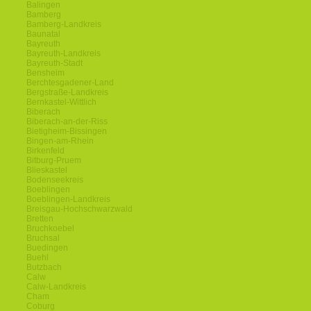
Balingen
Bamberg
Bamberg-Landkreis
Baunatal
Bayreuth
Bayreuth-Landkreis
Bayreuth-Stadt
Bensheim
Berchtesgadener-Land
Bergstraße-Landkreis
Bernkastel-Wittlich
Biberach
Biberach-an-der-Riss
Bietigheim-Bissingen
Bingen-am-Rhein
Birkenfeld
Bitburg-Pruem
Blieskastel
Bodenseekreis
Boeblingen
Boeblingen-Landkreis
Breisgau-Hochschwarzwald
Bretten
Bruchkoebel
Bruchsal
Buedingen
Buehl
Butzbach
Calw
Calw-Landkreis
Cham
Coburg