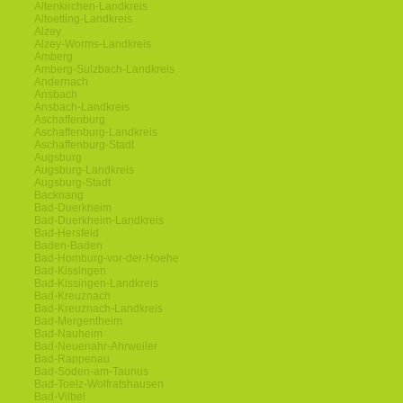
Altenkirchen-Landkreis
Altoetting-Landkreis
Alzey
Alzey-Worms-Landkreis
Amberg
Amberg-Sulzbach-Landkreis
Andernach
Ansbach
Ansbach-Landkreis
Aschaffenburg
Aschaffenburg-Landkreis
Aschaffenburg-Stadt
Augsburg
Augsburg-Landkreis
Augsburg-Stadt
Backnang
Bad-Duerkheim
Bad-Duerkheim-Landkreis
Bad-Hersfeld
Baden-Baden
Bad-Homburg-vor-der-Hoehe
Bad-Kissingen
Bad-Kissingen-Landkreis
Bad-Kreuznach
Bad-Kreuznach-Landkreis
Bad-Mergentheim
Bad-Nauheim
Bad-Neuenahr-Ahrweiler
Bad-Rappenau
Bad-Soden-am-Taunus
Bad-Toelz-Wolfratshausen
Bad-Vilbel