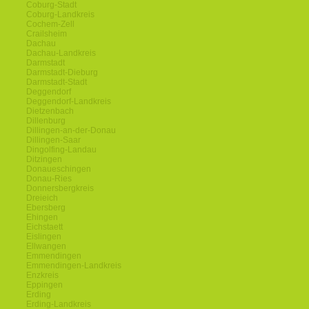
Coburg-Stadt
Coburg-Landkreis
Cochem-Zell
Crailsheim
Dachau
Dachau-Landkreis
Darmstadt
Darmstadt-Dieburg
Darmstadt-Stadt
Deggendorf
Deggendorf-Landkreis
Dietzenbach
Dillenburg
Dillingen-an-der-Donau
Dillingen-Saar
Dingolfing-Landau
Ditzingen
Donaueschingen
Donau-Ries
Donnersbergkreis
Dreieich
Ebersberg
Ehingen
Eichstaett
Eislingen
Ellwangen
Emmendingen
Emmendingen-Landkreis
Enzkreis
Eppingen
Erding
Erding-Landkreis