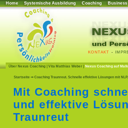
Home
Systemische Ausbildung
Coaching
Business
KONTAKT
-
IMPR
Über Nexus Coaching
|
Vita Matthias Weber
|
Nexus Coaching auf Mall
Startseite
⇒ Coaching Traunreut. Schnelle effektive Lösungen mit NLP
Mit Coaching schne
und effektive Lösu
Traunreut