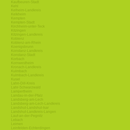
Kaufbeuren-Stadt
Kehl
Kelheim-Landkreis
Kelkheim
Kempten
Kempten-Stadt
Kirchheim-unter-Teck
Kitzingen
Kitzingen-Landkreis
Koblenz
Koblenz-am-Rhein
Koenigsbrunn
Konstanz-Landkreis
Konstanz-Stadt
Korbach
Kornwestheim
Kronach-Landkreis
Kulmbach
Kulmbach-Landkreis
Kusel
Lahn-Dill-Kreis
Lahr-Schwarzwald
Lampertheim
Landau-in-der-Pfalz
Landsberg-am-Lech
Landsberg-am-Lech-Landkreis
Landshut-Landshut-Isar
Landshut-Landkreis-Langen
Lauf-an-der-Pegnitz
Lebach
Leimen
Leinfelden-Echterdingen