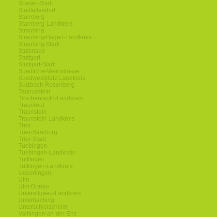
Speyer-Stadt
Stadtallendorf
Starnberg
Starnberg-Landkreis
Straubing
Straubing-Bogen-Landkreis
Straubing-Stadt
Stutensee
Stuttgart
Stuttgart-Stadt
Suedliche-Weinstrasse
Suedwestpfalz-Landkreis
Sulzbach-Rosenberg
Taunusstein
Tirschenreuth-Landkreis
Traunreut
Traunstein
Traunstein-Landkreis
Trier
Trier-Saarburg
Trier-Stadt
Tuebingen
Tuebingen-Landkreis
Tuttlingen
Tuttlingen-Landkreis
Ueberlingen
Ulm
Ulm-Donau
Unterallgaeu-Landkreis
Unterhaching
Unterschleissheim
Vaihingen-an-der-Enz