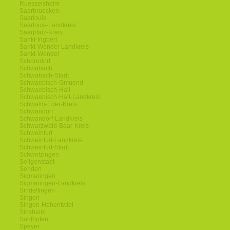
Ruesselsheim
Saarbruecken
Saarlouis
Saarlouis-Landkreis
Saarpfalz-Kreis
Sankt-Ingbert
Sankt-Wendel-Landkreis
Sankt-Wendel
Schorndorf
Schwabach
Schwabach-Stadt
Schwaebisch-Gmuend
Schwaebisch-Hall
Schwaebisch-Hall-Landkreis
Schwalm-Eder-Kreis
Schwandorf
Schwandorf-Landkreis
Schwarzwald-Baar-Kreis
Schweinfurt
Schweinfurt-Landkreis
Schweinfurt-Stadt
Schwetzingen
Seligenstadt
Senden
Sigmaringen
Sigmaringen-Landkreis
Sindelfingen
Singen
Singen-Hohentwiel
Sinsheim
Sonthofen
Speyer