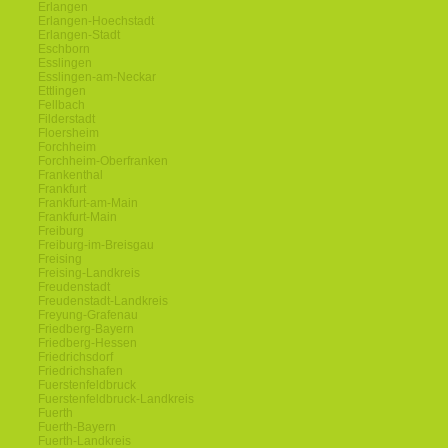
Erlangen
Erlangen-Hoechstadt
Erlangen-Stadt
Eschborn
Esslingen
Esslingen-am-Neckar
Ettlingen
Fellbach
Filderstadt
Floersheim
Forchheim
Forchheim-Oberfranken
Frankenthal
Frankfurt
Frankfurt-am-Main
Frankfurt-Main
Freiburg
Freiburg-im-Breisgau
Freising
Freising-Landkreis
Freudenstadt
Freudenstadt-Landkreis
Freyung-Grafenau
Friedberg-Bayern
Friedberg-Hessen
Friedrichsdorf
Friedrichshafen
Fuerstenfeldbruck
Fuerstenfeldbruck-Landkreis
Fuerth
Fuerth-Bayern
Fuerth-Landkreis