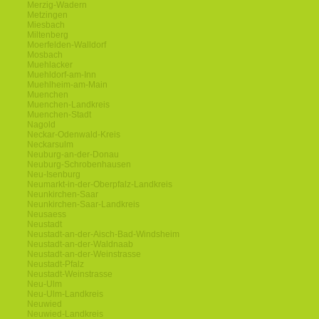
Merzig-Wadern
Metzingen
Miesbach
Miltenberg
Moerfelden-Walldorf
Mosbach
Muehlacker
Muehldorf-am-Inn
Muehlheim-am-Main
Muenchen
Muenchen-Landkreis
Muenchen-Stadt
Nagold
Neckar-Odenwald-Kreis
Neckarsulm
Neuburg-an-der-Donau
Neuburg-Schrobenhausen
Neu-Isenburg
Neumarkt-in-der-Oberpfalz-Landkreis
Neunkirchen-Saar
Neunkirchen-Saar-Landkreis
Neusaess
Neustadt
Neustadt-an-der-Aisch-Bad-Windsheim
Neustadt-an-der-Waldnaab
Neustadt-an-der-Weinstrasse
Neustadt-Pfalz
Neustadt-Weinstrasse
Neu-Ulm
Neu-Ulm-Landkreis
Neuwied
Neuwied-Landkreis