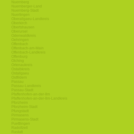
Nuernberg
Nuernberger-Land
Nuernberg-Stadt
Nuertingen
Oberallgaeu-Landkreis
Oberkirch
Obertshausen
Oberursel
Odenwaldkreis
Oehringen
Offenbach
Offenbach-am-Main
Offenbach-Landkreis
Offenburg
Olching
Ortenaukreis
Ostalbkreis
Ostallgaeu
Ostfildern
Passau
Passau-Landkreis
Passau-Stadt
Pfaffenhofen-an-der-Ilm
Pfaffenhofen-an-der-Ilm-Landkreis
Pforzheim
Pforzheim-Stadt
Pfungstadt
Pirmasens
Pirmasens-Stadt
Puettlingen
Radolfzell
Rastatt