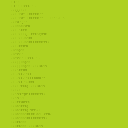
Fulda
Fulda-Landkreis
Gaggenau
Garmisch-Partenkirchen
Garmisch-Partenkirchen-Landkreis
Geislingen
Gelnhausen
Geretsried
Germering-Oberbayern
Germersheim
Germersheim-Landkreis
Gersthofen
Giengen
Giessen
Giessen-Landkreis
Goeppingen
Goeppingen-Landkreis
Griesheim
Gross-Gerau
Gross-Gerau-Landkreis
Gross-Umstadt
Guenzburg-Landkreis
Hanau
Hassberge-Landkreis
Hassloch
Hattersheim
Heidelberg
Heidelberg-Neckar
Heidenheim-an-der-Brenz
Heidenheim-Landkreis
Heilbronn
Heilbronn-Landkreis