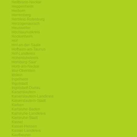
Heilbronn-Neckar
Heppenheim
Herborn
Herrenberg
Hersfeld-Rotenburg
Herzogenaurach
Heusweiler
Hochtaunuskreis
Hockenheim
Hof
Hof-an-der-Saale
Hofheim-am-Taunus
Hof-Landkreis
Hohenlohekreis
Homburg-Saar
Horb-am-Neckar
Idar-Oberstein
Idstein
Ingelheim
Ingolstadt
Ingolstadt-Donau
Kaiserslautern
Kaiserslautern-Landkreis
Kaiserslautern-Stadt
Karben
Karlsruhe-Baden
Karlsruhe-Landkreis
Karlsruhe-Stadt
Kassel
Kassel-Hessen
Kassel-Landkreis
Kaufbeuren