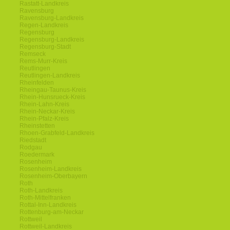
Rastatt-Landkreis
Ravensburg
Ravensburg-Landkreis
Regen-Landkreis
Regensburg
Regensburg-Landkreis
Regensburg-Stadt
Remseck
Rems-Murr-Kreis
Reutlingen
Reutlingen-Landkreis
Rheinfelden
Rheingau-Taunus-Kreis
Rhein-Hunsrueck-Kreis
Rhein-Lahn-Kreis
Rhein-Neckar-Kreis
Rhein-Pfalz-Kreis
Rheinstetten
Rhoen-Grabfeld-Landkreis
Riedstadt
Rodgau
Roedermark
Rosenheim
Rosenheim-Landkreis
Rosenheim-Oberbayern
Roth
Roth-Landkreis
Roth-Mittelfranken
Rottal-Inn-Landkreis
Rottenburg-am-Neckar
Rottweil
Rottweil-Landkreis