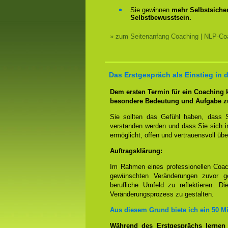
Sie gewinnen
mehr Selbstsicher
Selbstbewusstsein.
» zum Seitenanfang Coaching | NLP-Coa
Das Erstgespräch als Einstieg in 
Dem ersten Termin für ein Coaching
besondere Bedeutung und Aufgabe z
Sie sollten das Gefühl haben, dass 
verstanden werden und dass Sie sich i
ermöglicht, offen und vertrauensvoll übe
Auftragsklärung:
Im Rahmen eines professionellen Coac
gewünschten Veränderungen zuvor ge
berufliche Umfeld zu reflektieren. D
Veränderungsprozess zu gestalten.
Aus diesem Grund biete ich ein 50 M
Während des Erstgesprächs lernen