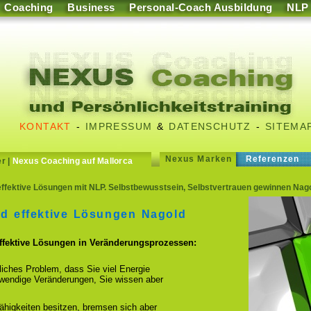
Coaching
Business
Personal-Coach Ausbildung
NLP
KONTAKT
-
IMPRESSUM
&
DATENSCHUTZ
-
SITEMA
Nexus Marken
Referenzen
er
|
Nexus Coaching auf Mallorca
ffektive Lösungen mit NLP. Selbstbewusstsein, Selbstvertrauen gewinnen Nago
nd effektive Lösungen Nagold
effektive Lösungen in Veränderungsprozessen:
fliches Problem, dass Sie viel Energie
otwendige Veränderungen, Sie wissen aber
ähigkeiten besitzen, bremsen sich aber