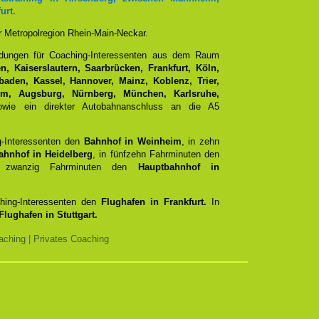
urt.
er Metropolregion Rhein-Main-Neckar.
ndungen für Coaching-Interessenten aus dem Raum
, Kaiserslautern, Saarbrücken, Frankfurt, Köln,
aden, Kassel, Hannover, Mainz, Koblenz, Trier,
Ulm, Augsburg, Nürnberg, München, Karlsruhe,
ie ein direkter Autobahnanschluss an die A5
g-Interessenten den
Bahnhof in Weinheim
, in zehn
ahnhof in Heidelberg
, in fünfzehn Fahrminuten den
zwanzig Fahrminuten den
Hauptbahnhof in
ching-Interessenten den
Flughafen in Frankfurt.
In
Flughafen in Stuttgart.
ching | Privates Coaching