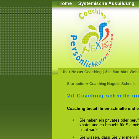
Home
Systemische Ausbildung
Über Nexus Coaching
|
Vita Matthias Web
Startseite
⇒ Coaching Nagold. Schnelle e
Mit Coaching schnelle u
Coaching bietet Ihnen schnelle und 
Sie haben ein privates oder beru
kostet und es braucht für Sie n
nicht wie?
Sie wissen, dass Sie viel mehr F