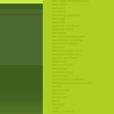
Bad-Toelz-Wolfratshausen
Bad-Vilbel
Balingen
Bamberg
Bamberg-Landkreis
Baunatal
Bayreuth
Bayreuth-Landkreis
Bayreuth-Stadt
Bensheim
Berchtesgadener-Land
Bergstraße-Landkreis
Bernkastel-Wittlich
Biberach
Biberach-an-der-Riss
Bietigheim-Bissingen
Bingen-am-Rhein
Birkenfeld
Bitburg-Pruem
Blieskastel
Bodenseekreis
Boeblingen
Boeblingen-Landkreis
Breisgau-Hochschwarzwald
Bretten
Bruchkoebel
Bruchsal
Buedingen
Buehl
Butzbach
Calw
Calw-Landkreis