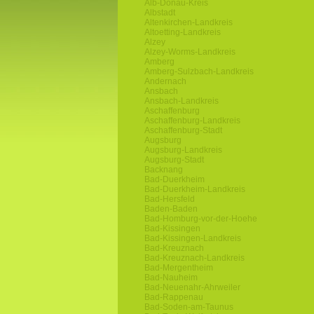
Alb-Donau-Kreis
Albstadt
Altenkirchen-Landkreis
Altoetting-Landkreis
Alzey
Alzey-Worms-Landkreis
Amberg
Amberg-Sulzbach-Landkreis
Andernach
Ansbach
Ansbach-Landkreis
Aschaffenburg
Aschaffenburg-Landkreis
Aschaffenburg-Stadt
Augsburg
Augsburg-Landkreis
Augsburg-Stadt
Backnang
Bad-Duerkheim
Bad-Duerkheim-Landkreis
Bad-Hersfeld
Baden-Baden
Bad-Homburg-vor-der-Hoehe
Bad-Kissingen
Bad-Kissingen-Landkreis
Bad-Kreuznach
Bad-Kreuznach-Landkreis
Bad-Mergentheim
Bad-Nauheim
Bad-Neuenahr-Ahrweiler
Bad-Rappenau
Bad-Soden-am-Taunus