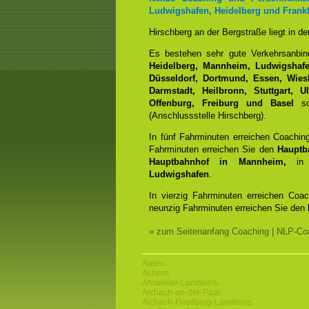
Ludwigshafen, Heidelberg und Frankf
Hirschberg an der Bergstraße liegt in d
Es bestehen sehr gute Verkehrsanbi
Heidelberg, Mannheim, Ludwigshafen
Düsseldorf, Dortmund, Essen, Wiesb
Darmstadt, Heilbronn, Stuttgart, 
Offenburg, Freiburg und Basel
sow
(Anschlussstelle Hirschberg).
In fünf Fahrminuten erreichen Coachin
Fahrminuten erreichen Sie den
Hauptb
Hauptbahnhof in Mannheim,
in 
Ludwigshafen
.
In vierzig Fahrminuten erreichen Coa
neunzig Fahrminuten erreichen Sie den
» zum Seitenanfang Coaching | NLP-Coa
Aalen
Achern
Ahrweiler-Landkreis
Aichach-an-der-Paar
Aichach-Friedberg-Landkreis