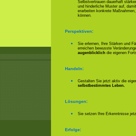
Selbstvertrauen dauerhaft stärke
und hinderliche Muster auf, damit
erarbeiten konkrete Maßnahmen,
können.
Perspektiven:
Sie erlernen, Ihre Stärken und F
erreichen bewusste Veränderungen
augenblicklich
die eigenen Forts
Handeln:
Gestalten Sie jetzt aktiv die eig
selbstbestimmtes Leben.
Lösungen:
Sie setzen Ihre Erkenntnisse jet
Erfolge: