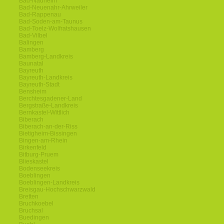
Bad-Nauheim
Bad-Neuenahr-Ahrweiler
Bad-Rappenau
Bad-Soden-am-Taunus
Bad-Toelz-Wolfratshausen
Bad-Vilbel
Balingen
Bamberg
Bamberg-Landkreis
Baunatal
Bayreuth
Bayreuth-Landkreis
Bayreuth-Stadt
Bensheim
Berchtesgadener-Land
Bergstraße-Landkreis
Bernkastel-Wittlich
Biberach
Biberach-an-der-Riss
Bietigheim-Bissingen
Bingen-am-Rhein
Birkenfeld
Bitburg-Pruem
Blieskastel
Bodenseekreis
Boeblingen
Boeblingen-Landkreis
Breisgau-Hochschwarzwald
Bretten
Bruchkoebel
Bruchsal
Buedingen