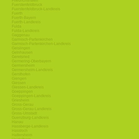
Friedrichshafen
Fuerstenfeldbruck
Fuerstenfeldbruck-Landkreis
Fuerth
Fuerth-Bayern
Fuerth-Landkreis
Fulda
Fulda-Landkreis
Gaggenau
Garmisch-Partenkirchen
Garmisch-Partenkirchen-Landkreis
Geislingen
Gelnhausen
Geretsried
Germering-Oberbayern
Germersheim
Germersheim-Landkreis
Gersthofen
Giengen
Giessen
Giessen-Landkreis
Goeppingen
Goeppingen-Landkreis
Griesheim
Gross-Gerau
Gross-Gerau-Landkreis
Gross-Umstadt
Guenzburg-Landkreis
Hanau
Hassberge-Landkreis
Hassloch
Hattersheim