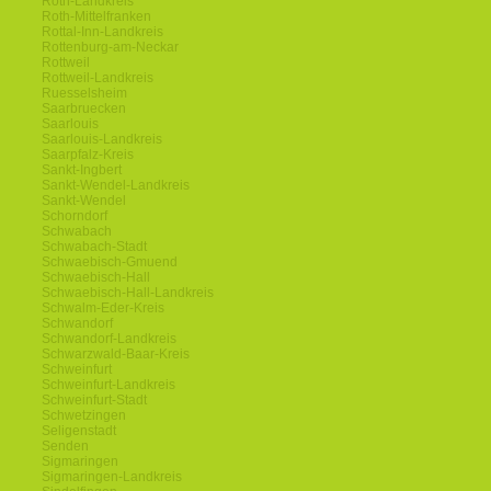
Roth-Landkreis
Roth-Mittelfranken
Rottal-Inn-Landkreis
Rottenburg-am-Neckar
Rottweil
Rottweil-Landkreis
Ruesselsheim
Saarbruecken
Saarlouis
Saarlouis-Landkreis
Saarpfalz-Kreis
Sankt-Ingbert
Sankt-Wendel-Landkreis
Sankt-Wendel
Schorndorf
Schwabach
Schwabach-Stadt
Schwaebisch-Gmuend
Schwaebisch-Hall
Schwaebisch-Hall-Landkreis
Schwalm-Eder-Kreis
Schwandorf
Schwandorf-Landkreis
Schwarzwald-Baar-Kreis
Schweinfurt
Schweinfurt-Landkreis
Schweinfurt-Stadt
Schwetzingen
Seligenstadt
Senden
Sigmaringen
Sigmaringen-Landkreis