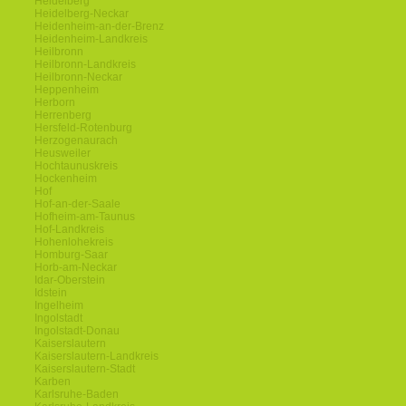
Heidelberg
Heidelberg-Neckar
Heidenheim-an-der-Brenz
Heidenheim-Landkreis
Heilbronn
Heilbronn-Landkreis
Heilbronn-Neckar
Heppenheim
Herborn
Herrenberg
Hersfeld-Rotenburg
Herzogenaurach
Heusweiler
Hochtaunuskreis
Hockenheim
Hof
Hof-an-der-Saale
Hofheim-am-Taunus
Hof-Landkreis
Hohenlohekreis
Homburg-Saar
Horb-am-Neckar
Idar-Oberstein
Idstein
Ingelheim
Ingolstadt
Ingolstadt-Donau
Kaiserslautern
Kaiserslautern-Landkreis
Kaiserslautern-Stadt
Karben
Karlsruhe-Baden