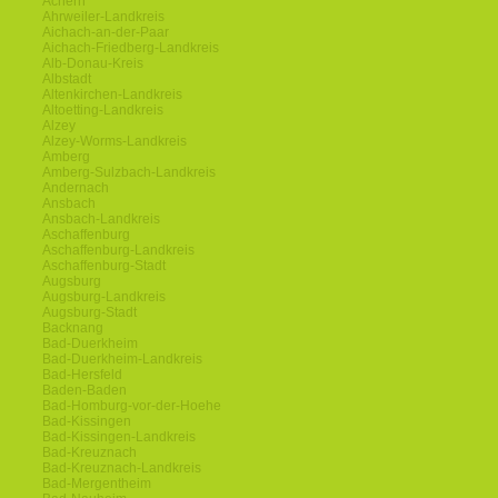
Achern
Ahrweiler-Landkreis
Aichach-an-der-Paar
Aichach-Friedberg-Landkreis
Alb-Donau-Kreis
Albstadt
Altenkirchen-Landkreis
Altoetting-Landkreis
Alzey
Alzey-Worms-Landkreis
Amberg
Amberg-Sulzbach-Landkreis
Andernach
Ansbach
Ansbach-Landkreis
Aschaffenburg
Aschaffenburg-Landkreis
Aschaffenburg-Stadt
Augsburg
Augsburg-Landkreis
Augsburg-Stadt
Backnang
Bad-Duerkheim
Bad-Duerkheim-Landkreis
Bad-Hersfeld
Baden-Baden
Bad-Homburg-vor-der-Hoehe
Bad-Kissingen
Bad-Kissingen-Landkreis
Bad-Kreuznach
Bad-Kreuznach-Landkreis
Bad-Mergentheim