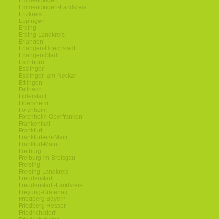
Emmendingen
Emmendingen-Landkreis
Enzkreis
Eppingen
Erding
Erding-Landkreis
Erlangen
Erlangen-Hoechstadt
Erlangen-Stadt
Eschborn
Esslingen
Esslingen-am-Neckar
Ettlingen
Fellbach
Filderstadt
Floersheim
Forchheim
Forchheim-Oberfranken
Frankenthal
Frankfurt
Frankfurt-am-Main
Frankfurt-Main
Freiburg
Freiburg-im-Breisgau
Freising
Freising-Landkreis
Freudenstadt
Freudenstadt-Landkreis
Freyung-Grafenau
Friedberg-Bayern
Friedberg-Hessen
Friedrichsdorf