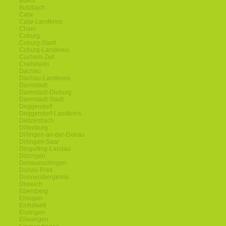
Buehl
Butzbach
Calw
Calw-Landkreis
Cham
Coburg
Coburg-Stadt
Coburg-Landkreis
Cochem-Zell
Crailsheim
Dachau
Dachau-Landkreis
Darmstadt
Darmstadt-Dieburg
Darmstadt-Stadt
Deggendorf
Deggendorf-Landkreis
Dietzenbach
Dillenburg
Dillingen-an-der-Donau
Dillingen-Saar
Dingolfing-Landau
Ditzingen
Donaueschingen
Donau-Ries
Donnersbergkreis
Dreieich
Ebersberg
Ehingen
Eichstaett
Eislingen
Ellwangen