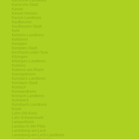
Karlsruhe-Landkreis
Karlsruhe-Stadt
Kassel
Kassel-Hessen
Kassel-Landkreis
Kaufbeuren
Kaufbeuren-Stadt
Kehl
Kelheim-Landkreis
Kelkheim
Kempten
Kempten-Stadt
Kirchheim-unter-Teck
Kitzingen
Kitzingen-Landkreis
Koblenz
Koblenz-am-Rhein
Koenigsbrunn
Konstanz-Landkreis
Konstanz-Stadt
Korbach
Kornwestheim
Kronach-Landkreis
Kulmbach
Kulmbach-Landkreis
Kusel
Lahn-Dill-Kreis
Lahr-Schwarzwald
Lampertheim
Landau-in-der-Pfalz
Landsberg-am-Lech
Landsberg-am-Lech-Landkreis