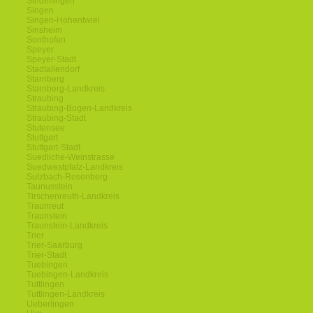
Sindelfingen
Singen
Singen-Hohentwiel
Sinsheim
Sonthofen
Speyer
Speyer-Stadt
Stadtallendorf
Starnberg
Starnberg-Landkreis
Straubing
Straubing-Bogen-Landkreis
Straubing-Stadt
Stutensee
Stuttgart
Stuttgart-Stadt
Suedliche-Weinstrasse
Suedwestpfalz-Landkreis
Sulzbach-Rosenberg
Taunusstein
Tirschenreuth-Landkreis
Traunreut
Traunstein
Traunstein-Landkreis
Trier
Trier-Saarburg
Trier-Stadt
Tuebingen
Tuebingen-Landkreis
Tuttlingen
Tuttlingen-Landkreis
Ueberlingen