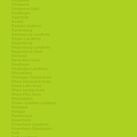
Pfungstadt
Pirmasens
Pirmasens-Stadt
Puettlingen
Radolfzell
Rastatt
Rastatt-Landkreis
Ravensburg
Ravensburg-Landkreis
Regen-Landkreis
Regensburg
Regensburg-Landkreis
Regensburg-Stadt
Remseck
Rems-Murr-Kreis
Reutlingen
Reutlingen-Landkreis
Rheinfelden
Rheingau-Taunus-Kreis
Rhein-Hunsrueck-Kreis
Rhein-Lahn-Kreis
Rhein-Neckar-Kreis
Rhein-Pfalz-Kreis
Rheinstetten
Rhoen-Grabfeld-Landkreis
Riedstadt
Rodgau
Roedermark
Rosenheim
Rosenheim-Landkreis
Rosenheim-Oberbayern
Roth