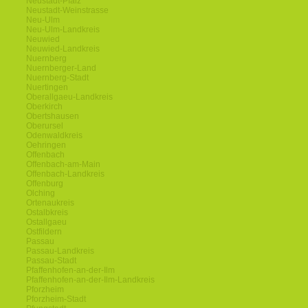
Neustadt-Pfalz
Neustadt-Weinstrasse
Neu-Ulm
Neu-Ulm-Landkreis
Neuwied
Neuwied-Landkreis
Nuernberg
Nuernberger-Land
Nuernberg-Stadt
Nuertingen
Oberallgaeu-Landkreis
Oberkirch
Obertshausen
Oberursel
Odenwaldkreis
Oehringen
Offenbach
Offenbach-am-Main
Offenbach-Landkreis
Offenburg
Olching
Ortenaukreis
Ostalbkreis
Ostallgaeu
Ostfildern
Passau
Passau-Landkreis
Passau-Stadt
Pfaffenhofen-an-der-Ilm
Pfaffenhofen-an-der-Ilm-Landkreis
Pforzheim
Pforzheim-Stadt