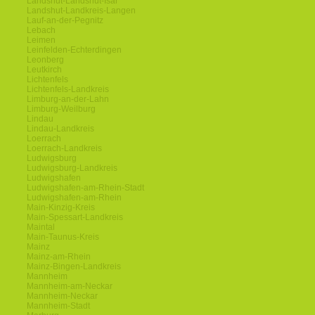
Landshut-Landshut-Isar
Landshut-Landkreis-Langen
Lauf-an-der-Pegnitz
Lebach
Leimen
Leinfelden-Echterdingen
Leonberg
Leutkirch
Lichtenfels
Lichtenfels-Landkreis
Limburg-an-der-Lahn
Limburg-Weilburg
Lindau
Lindau-Landkreis
Loerrach
Loerrach-Landkreis
Ludwigsburg
Ludwigsburg-Landkreis
Ludwigshafen
Ludwigshafen-am-Rhein-Stadt
Ludwigshafen-am-Rhein
Main-Kinzig-Kreis
Main-Spessart-Landkreis
Maintal
Main-Taunus-Kreis
Mainz
Mainz-am-Rhein
Mainz-Bingen-Landkreis
Mannheim
Mannheim-am-Neckar
Mannheim-Neckar
Mannheim-Stadt