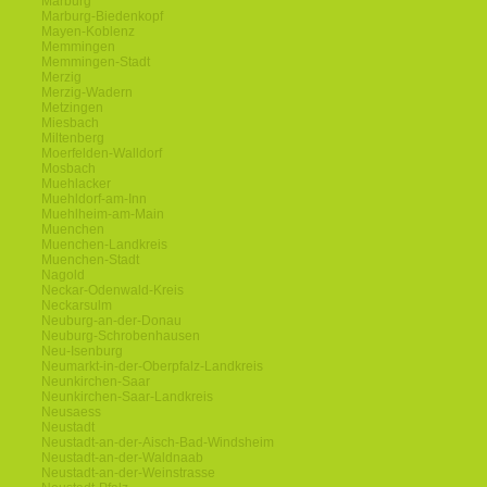
Marburg
Marburg-Biedenkopf
Mayen-Koblenz
Memmingen
Memmingen-Stadt
Merzig
Merzig-Wadern
Metzingen
Miesbach
Miltenberg
Moerfelden-Walldorf
Mosbach
Muehlacker
Muehldorf-am-Inn
Muehlheim-am-Main
Muenchen
Muenchen-Landkreis
Muenchen-Stadt
Nagold
Neckar-Odenwald-Kreis
Neckarsulm
Neuburg-an-der-Donau
Neuburg-Schrobenhausen
Neu-Isenburg
Neumarkt-in-der-Oberpfalz-Landkreis
Neunkirchen-Saar
Neunkirchen-Saar-Landkreis
Neusaess
Neustadt
Neustadt-an-der-Aisch-Bad-Windsheim
Neustadt-an-der-Waldnaab
Neustadt-an-der-Weinstrasse