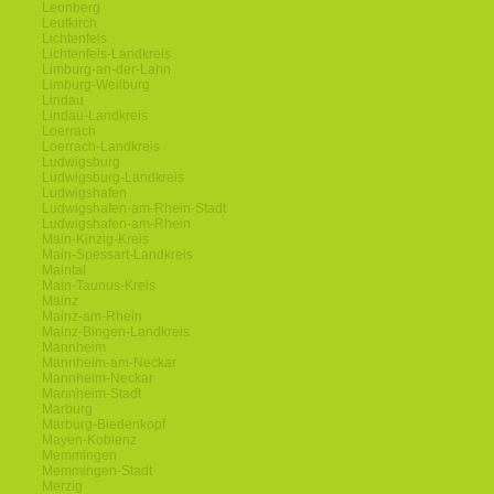
Leonberg
Leutkirch
Lichtenfels
Lichtenfels-Landkreis
Limburg-an-der-Lahn
Limburg-Weilburg
Lindau
Lindau-Landkreis
Loerrach
Loerrach-Landkreis
Ludwigsburg
Ludwigsburg-Landkreis
Ludwigshafen
Ludwigshafen-am-Rhein-Stadt
Ludwigshafen-am-Rhein
Main-Kinzig-Kreis
Main-Spessart-Landkreis
Maintal
Main-Taunus-Kreis
Mainz
Mainz-am-Rhein
Mainz-Bingen-Landkreis
Mannheim
Mannheim-am-Neckar
Mannheim-Neckar
Mannheim-Stadt
Marburg
Marburg-Biedenkopf
Mayen-Koblenz
Memmingen
Memmingen-Stadt
Merzig