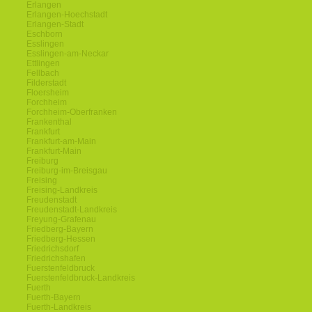
Erlangen
Erlangen-Hoechstadt
Erlangen-Stadt
Eschborn
Esslingen
Esslingen-am-Neckar
Ettlingen
Fellbach
Filderstadt
Floersheim
Forchheim
Forchheim-Oberfranken
Frankenthal
Frankfurt
Frankfurt-am-Main
Frankfurt-Main
Freiburg
Freiburg-im-Breisgau
Freising
Freising-Landkreis
Freudenstadt
Freudenstadt-Landkreis
Freyung-Grafenau
Friedberg-Bayern
Friedberg-Hessen
Friedrichsdorf
Friedrichshafen
Fuerstenfeldbruck
Fuerstenfeldbruck-Landkreis
Fuerth
Fuerth-Bayern
Fuerth-Landkreis