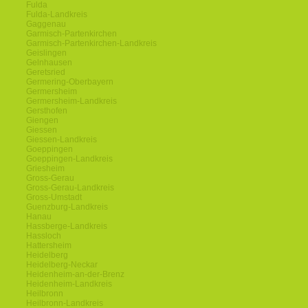
Fulda
Fulda-Landkreis
Gaggenau
Garmisch-Partenkirchen
Garmisch-Partenkirchen-Landkreis
Geislingen
Gelnhausen
Geretsried
Germering-Oberbayern
Germersheim
Germersheim-Landkreis
Gersthofen
Giengen
Giessen
Giessen-Landkreis
Goeppingen
Goeppingen-Landkreis
Griesheim
Gross-Gerau
Gross-Gerau-Landkreis
Gross-Umstadt
Guenzburg-Landkreis
Hanau
Hassberge-Landkreis
Hassloch
Hattersheim
Heidelberg
Heidelberg-Neckar
Heidenheim-an-der-Brenz
Heidenheim-Landkreis
Heilbronn
Heilbronn-Landkreis