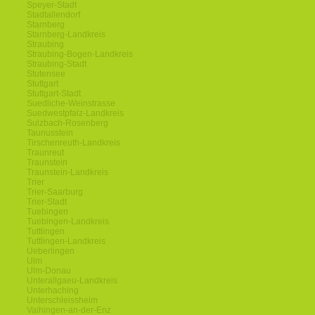
Speyer-Stadt
Stadtallendorf
Starnberg
Starnberg-Landkreis
Straubing
Straubing-Bogen-Landkreis
Straubing-Stadt
Stutensee
Stuttgart
Stuttgart-Stadt
Suedliche-Weinstrasse
Suedwestpfalz-Landkreis
Sulzbach-Rosenberg
Taunusstein
Tirschenreuth-Landkreis
Traunreut
Traunstein
Traunstein-Landkreis
Trier
Trier-Saarburg
Trier-Stadt
Tuebingen
Tuebingen-Landkreis
Tuttlingen
Tuttlingen-Landkreis
Ueberlingen
Ulm
Ulm-Donau
Unterallgaeu-Landkreis
Unterhaching
Unterschleissheim
Vaihingen-an-der-Enz