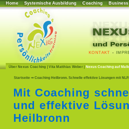
Home
Systemische Ausbildung
Coaching
Business
KONTAKT
-
IMPR
Über Nexus Coaching
|
Vita Matthias Weber
|
Nexus Coaching auf Mall
Startseite
⇒ Coaching Heilbronn. Schnelle effektive Lösungen mit NLP
Mit Coaching schne
und effektive Lösu
Heilbronn