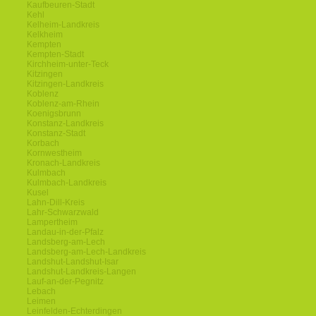
Kaufbeuren-Stadt
Kehl
Kelheim-Landkreis
Kelkheim
Kempten
Kempten-Stadt
Kirchheim-unter-Teck
Kitzingen
Kitzingen-Landkreis
Koblenz
Koblenz-am-Rhein
Koenigsbrunn
Konstanz-Landkreis
Konstanz-Stadt
Korbach
Kornwestheim
Kronach-Landkreis
Kulmbach
Kulmbach-Landkreis
Kusel
Lahn-Dill-Kreis
Lahr-Schwarzwald
Lampertheim
Landau-in-der-Pfalz
Landsberg-am-Lech
Landsberg-am-Lech-Landkreis
Landshut-Landshut-Isar
Landshut-Landkreis-Langen
Lauf-an-der-Pegnitz
Lebach
Leimen
Leinfelden-Echterdingen