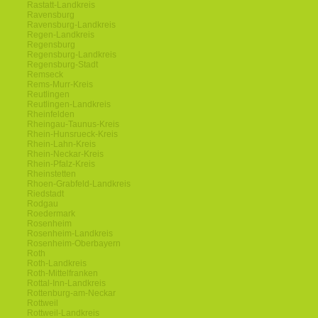
Rastatt-Landkreis
Ravensburg
Ravensburg-Landkreis
Regen-Landkreis
Regensburg
Regensburg-Landkreis
Regensburg-Stadt
Remseck
Rems-Murr-Kreis
Reutlingen
Reutlingen-Landkreis
Rheinfelden
Rheingau-Taunus-Kreis
Rhein-Hunsrueck-Kreis
Rhein-Lahn-Kreis
Rhein-Neckar-Kreis
Rhein-Pfalz-Kreis
Rheinstetten
Rhoen-Grabfeld-Landkreis
Riedstadt
Rodgau
Roedermark
Rosenheim
Rosenheim-Landkreis
Rosenheim-Oberbayern
Roth
Roth-Landkreis
Roth-Mittelfranken
Rottal-Inn-Landkreis
Rottenburg-am-Neckar
Rottweil
Rottweil-Landkreis