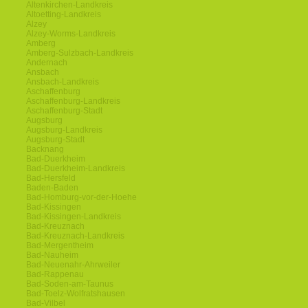
Altenkirchen-Landkreis
Altoetting-Landkreis
Alzey
Alzey-Worms-Landkreis
Amberg
Amberg-Sulzbach-Landkreis
Andernach
Ansbach
Ansbach-Landkreis
Aschaffenburg
Aschaffenburg-Landkreis
Aschaffenburg-Stadt
Augsburg
Augsburg-Landkreis
Augsburg-Stadt
Backnang
Bad-Duerkheim
Bad-Duerkheim-Landkreis
Bad-Hersfeld
Baden-Baden
Bad-Homburg-vor-der-Hoehe
Bad-Kissingen
Bad-Kissingen-Landkreis
Bad-Kreuznach
Bad-Kreuznach-Landkreis
Bad-Mergentheim
Bad-Nauheim
Bad-Neuenahr-Ahrweiler
Bad-Rappenau
Bad-Soden-am-Taunus
Bad-Toelz-Wolfratshausen
Bad-Vilbel