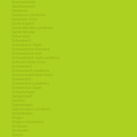
Ruesselsheim
Saarbruecken
Saarlouis
Saarlouis-Landkreis
Saarpfalz-Kreis
Sankt-Ingbert
Sankt-Wendel-Landkreis
Sankt-Wendel
Schorndorf
Schwabach
Schwabach-Stadt
Schwaebisch-Gmuend
Schwaebisch-Hall
Schwaebisch-Hall-Landkreis
Schwalm-Eder-Kreis
Schwandorf
Schwandorf-Landkreis
Schwarzwald-Baar-Kreis
Schweinfurt
Schweinfurt-Landkreis
Schweinfurt-Stadt
Schwetzingen
Seligenstadt
Senden
Sigmaringen
Sigmaringen-Landkreis
Sindelfingen
Singen
Singen-Hohentwiel
Sinsheim
Sonthofen
Speyer