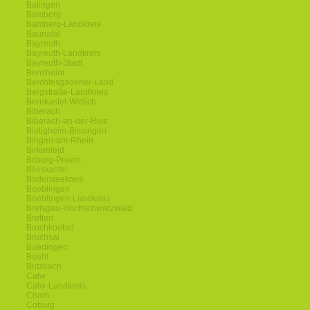
Balingen
Bamberg
Bamberg-Landkreis
Baunatal
Bayreuth
Bayreuth-Landkreis
Bayreuth-Stadt
Bensheim
Berchtesgadener-Land
Bergstraße-Landkreis
Bernkastel-Wittlich
Biberach
Biberach-an-der-Riss
Bietigheim-Bissingen
Bingen-am-Rhein
Birkenfeld
Bitburg-Pruem
Blieskastel
Bodenseekreis
Boeblingen
Boeblingen-Landkreis
Breisgau-Hochschwarzwald
Bretten
Bruchkoebel
Bruchsal
Buedingen
Buehl
Butzbach
Calw
Calw-Landkreis
Cham
Coburg