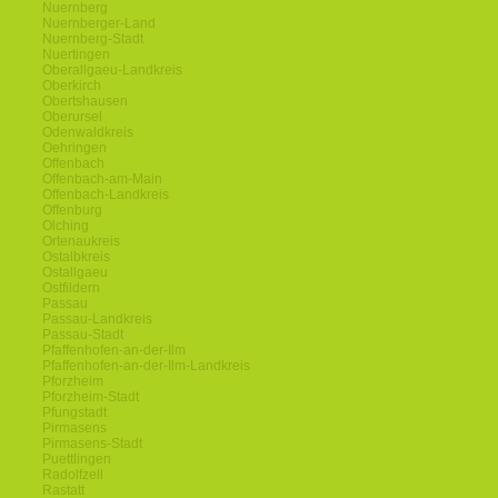
Nuernberg
Nuernberger-Land
Nuernberg-Stadt
Nuertingen
Oberallgaeu-Landkreis
Oberkirch
Obertshausen
Oberursel
Odenwaldkreis
Oehringen
Offenbach
Offenbach-am-Main
Offenbach-Landkreis
Offenburg
Olching
Ortenaukreis
Ostalbkreis
Ostallgaeu
Ostfildern
Passau
Passau-Landkreis
Passau-Stadt
Pfaffenhofen-an-der-Ilm
Pfaffenhofen-an-der-Ilm-Landkreis
Pforzheim
Pforzheim-Stadt
Pfungstadt
Pirmasens
Pirmasens-Stadt
Puettlingen
Radolfzell
Rastatt