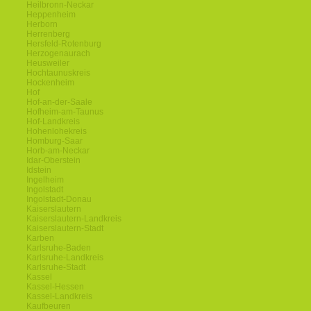
Heilbronn-Neckar
Heppenheim
Herborn
Herrenberg
Hersfeld-Rotenburg
Herzogenaurach
Heusweiler
Hochtaunuskreis
Hockenheim
Hof
Hof-an-der-Saale
Hofheim-am-Taunus
Hof-Landkreis
Hohenlohekreis
Homburg-Saar
Horb-am-Neckar
Idar-Oberstein
Idstein
Ingelheim
Ingolstadt
Ingolstadt-Donau
Kaiserslautern
Kaiserslautern-Landkreis
Kaiserslautern-Stadt
Karben
Karlsruhe-Baden
Karlsruhe-Landkreis
Karlsruhe-Stadt
Kassel
Kassel-Hessen
Kassel-Landkreis
Kaufbeuren