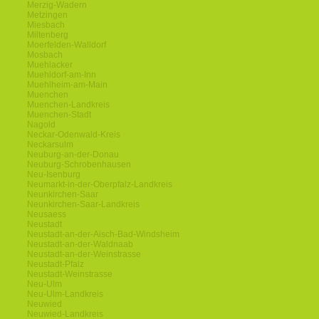
Merzig-Wadern
Metzingen
Miesbach
Miltenberg
Moerfelden-Walldorf
Mosbach
Muehlacker
Muehldorf-am-Inn
Muehlheim-am-Main
Muenchen
Muenchen-Landkreis
Muenchen-Stadt
Nagold
Neckar-Odenwald-Kreis
Neckarsulm
Neuburg-an-der-Donau
Neuburg-Schrobenhausen
Neu-Isenburg
Neumarkt-in-der-Oberpfalz-Landkreis
Neunkirchen-Saar
Neunkirchen-Saar-Landkreis
Neusaess
Neustadt
Neustadt-an-der-Aisch-Bad-Windsheim
Neustadt-an-der-Waldnaab
Neustadt-an-der-Weinstrasse
Neustadt-Pfalz
Neustadt-Weinstrasse
Neu-Ulm
Neu-Ulm-Landkreis
Neuwied
Neuwied-Landkreis