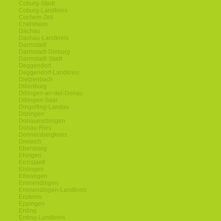
Coburg-Stadt
Coburg-Landkreis
Cochem-Zell
Crailsheim
Dachau
Dachau-Landkreis
Darmstadt
Darmstadt-Dieburg
Darmstadt-Stadt
Deggendorf
Deggendorf-Landkreis
Dietzenbach
Dillenburg
Dillingen-an-der-Donau
Dillingen-Saar
Dingolfing-Landau
Ditzingen
Donaueschingen
Donau-Ries
Donnersbergkreis
Dreieich
Ebersberg
Ehingen
Eichstaett
Eislingen
Ellwangen
Emmendingen
Emmendingen-Landkreis
Enzkreis
Eppingen
Erding
Erding-Landkreis