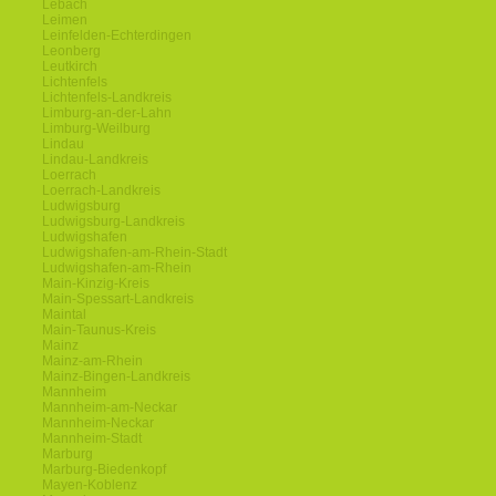
Lebach
Leimen
Leinfelden-Echterdingen
Leonberg
Leutkirch
Lichtenfels
Lichtenfels-Landkreis
Limburg-an-der-Lahn
Limburg-Weilburg
Lindau
Lindau-Landkreis
Loerrach
Loerrach-Landkreis
Ludwigsburg
Ludwigsburg-Landkreis
Ludwigshafen
Ludwigshafen-am-Rhein-Stadt
Ludwigshafen-am-Rhein
Main-Kinzig-Kreis
Main-Spessart-Landkreis
Maintal
Main-Taunus-Kreis
Mainz
Mainz-am-Rhein
Mainz-Bingen-Landkreis
Mannheim
Mannheim-am-Neckar
Mannheim-Neckar
Mannheim-Stadt
Marburg
Marburg-Biedenkopf
Mayen-Koblenz