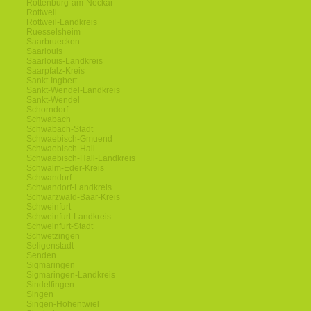
Rottenburg-am-Neckar
Rottweil
Rottweil-Landkreis
Ruesselsheim
Saarbruecken
Saarlouis
Saarlouis-Landkreis
Saarpfalz-Kreis
Sankt-Ingbert
Sankt-Wendel-Landkreis
Sankt-Wendel
Schorndorf
Schwabach
Schwabach-Stadt
Schwaebisch-Gmuend
Schwaebisch-Hall
Schwaebisch-Hall-Landkreis
Schwalm-Eder-Kreis
Schwandorf
Schwandorf-Landkreis
Schwarzwald-Baar-Kreis
Schweinfurt
Schweinfurt-Landkreis
Schweinfurt-Stadt
Schwetzingen
Seligenstadt
Senden
Sigmaringen
Sigmaringen-Landkreis
Sindelfingen
Singen
Singen-Hohentwiel