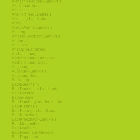
Aichach-Friedberg-Landkreis
Alb-Donau-Kreis
Albstadt
Altenkirchen-Landkreis
Altoetting-Landkreis
Alzey
Alzey-Worms-Landkreis
Amberg
Amberg-Sulzbach-Landkreis
Andernach
Ansbach
Ansbach-Landkreis
Aschaffenburg
Aschaffenburg-Landkreis
Aschaffenburg-Stadt
Augsburg
Augsburg-Landkreis
Augsburg-Stadt
Backnang
Bad-Duerkheim
Bad-Duerkheim-Landkreis
Bad-Hersfeld
Baden-Baden
Bad-Homburg-vor-der-Hoehe
Bad-Kissingen
Bad-Kissingen-Landkreis
Bad-Kreuznach
Bad-Kreuznach-Landkreis
Bad-Mergentheim
Bad-Nauheim
Bad-Neuenahr-Ahrweiler
Bad-Rappenau