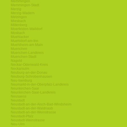
Memmingen
Memmingen-Stadt
Merzig
Merzig-Wadern
Metzingen
Miesbach
Miltenberg
Moerfelden-Walldorf
Mosbach
Muehlacker
Muehldorf-am-Inn
Muehlheim-am-Main
Muenchen
Muenchen-Landkreis
Muenchen-Stadt
Nagold
Neckar-Odenwald-Kreis
Neckarsulm
Neuburg-an-der-Donau
Neuburg-Schrobenhausen
Neu-Isenburg
Neumarkt-in-der-Oberpfalz-Landkreis
Neunkirchen-Saar
Neunkirchen-Saar-Landkreis
Neusaess
Neustadt
Neustadt-an-der-Aisch-Bad-Windsheim
Neustadt-an-der-Waldnaab
Neustadt-an-der-Weinstrasse
Neustadt-Pfalz
Neustadt-Weinstrasse
Neu-Ulm