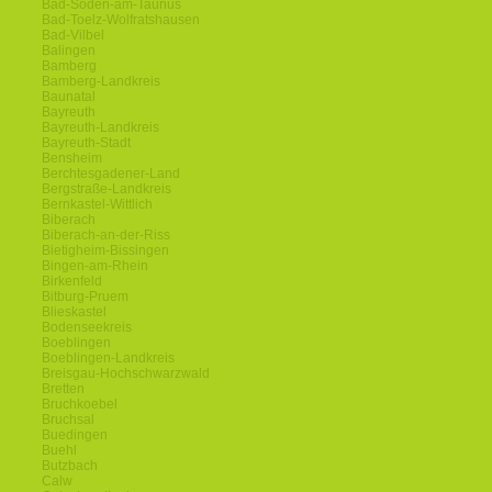
Bad-Soden-am-Taunus
Bad-Toelz-Wolfratshausen
Bad-Vilbel
Balingen
Bamberg
Bamberg-Landkreis
Baunatal
Bayreuth
Bayreuth-Landkreis
Bayreuth-Stadt
Bensheim
Berchtesgadener-Land
Bergstraße-Landkreis
Bernkastel-Wittlich
Biberach
Biberach-an-der-Riss
Bietigheim-Bissingen
Bingen-am-Rhein
Birkenfeld
Bitburg-Pruem
Blieskastel
Bodenseekreis
Boeblingen
Boeblingen-Landkreis
Breisgau-Hochschwarzwald
Bretten
Bruchkoebel
Bruchsal
Buedingen
Buehl
Butzbach
Calw