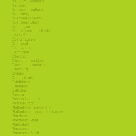
Neu-Ulm-Landkreis
Neuwied
Neuwied-Landkreis
Nuernberg
Nuernberger-Land
Nuernberg-Stadt
Nuertingen
Oberallgaeu-Landkreis
Oberkirch
Obertshausen
Oberursel
Odenwaldkreis
Oehringen
Offenbach
Offenbach-am-Main
Offenbach-Landkreis
Offenburg
Olching
Ortenaukreis
Ostalbkreis
Ostallgaeu
Ostfildern
Passau
Passau-Landkreis
Passau-Stadt
Pfaffenhofen-an-der-Ilm
Pfaffenhofen-an-der-Ilm-Landkreis
Pforzheim
Pforzheim-Stadt
Pfungstadt
Pirmasens
Pirmasens-Stadt