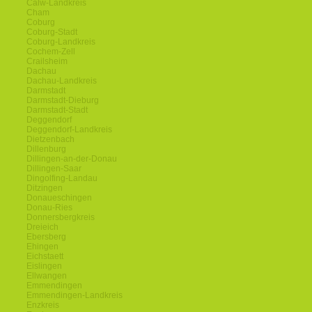
Calw-Landkreis
Cham
Coburg
Coburg-Stadt
Coburg-Landkreis
Cochem-Zell
Crailsheim
Dachau
Dachau-Landkreis
Darmstadt
Darmstadt-Dieburg
Darmstadt-Stadt
Deggendorf
Deggendorf-Landkreis
Dietzenbach
Dillenburg
Dillingen-an-der-Donau
Dillingen-Saar
Dingolfing-Landau
Ditzingen
Donaueschingen
Donau-Ries
Donnersbergkreis
Dreieich
Ebersberg
Ehingen
Eichstaett
Eislingen
Ellwangen
Emmendingen
Emmendingen-Landkreis
Enzkreis