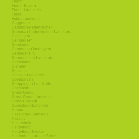
Fuerth
Fuerth-Bayern
Fuerth-Landkreis
Fulda
Fulda-Landkreis
Gaggenau
Garmisch-Partenkirchen
Garmisch-Partenkirchen-Landkreis
Geislingen
Gelnhausen
Geretsried
Germering-Oberbayern
Germersheim
Germersheim-Landkreis
Gersthofen
Giengen
Giessen
Giessen-Landkreis
Goeppingen
Goeppingen-Landkreis
Griesheim
Gross-Gerau
Gross-Gerau-Landkreis
Gross-Umstadt
Guenzburg-Landkreis
Hanau
Hassberge-Landkreis
Hassloch
Hattersheim
Heidelberg
Heidelberg-Neckar
Heidenheim-an-der-Brenz