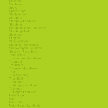
Sinsheim
Sonthofen
Speyer
Speyer-Stadt
Stadtallendorf
Starnberg
Starnberg-Landkreis
Straubing
Straubing-Bogen-Landkreis
Straubing-Stadt
Stutensee
Stuttgart
Stuttgart-Stadt
Suedliche-Weinstrasse
Suedwestpfalz-Landkreis
Sulzbach-Rosenberg
Taunusstein
Tirschenreuth-Landkreis
Traunreut
Traunstein
Traunstein-Landkreis
Trier
Trier-Saarburg
Trier-Stadt
Tuebingen
Tuebingen-Landkreis
Tuttlingen
Tuttlingen-Landkreis
Ueberlingen
Ulm
Ulm-Donau
Unterallgaeu-Landkreis