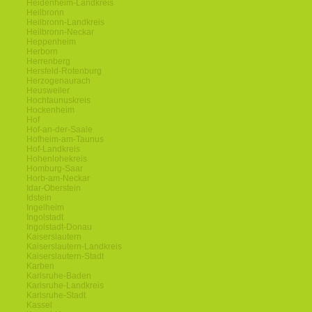
Heidenheim-Landkreis
Heilbronn
Heilbronn-Landkreis
Heilbronn-Neckar
Heppenheim
Herborn
Herrenberg
Hersfeld-Rotenburg
Herzogenaurach
Heusweiler
Hochtaunuskreis
Hockenheim
Hof
Hof-an-der-Saale
Hofheim-am-Taunus
Hof-Landkreis
Hohenlohekreis
Homburg-Saar
Horb-am-Neckar
Idar-Oberstein
Idstein
Ingelheim
Ingolstadt
Ingolstadt-Donau
Kaiserslautern
Kaiserslautern-Landkreis
Kaiserslautern-Stadt
Karben
Karlsruhe-Baden
Karlsruhe-Landkreis
Karlsruhe-Stadt
Kassel