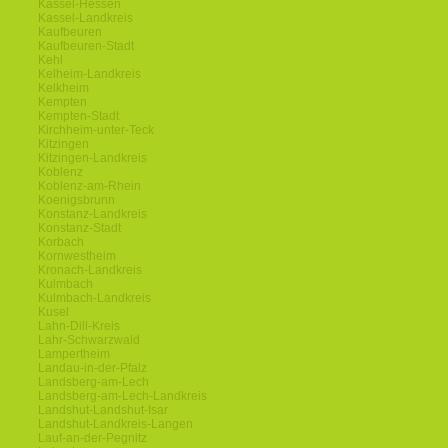
Kassel-Hessen
Kassel-Landkreis
Kaufbeuren
Kaufbeuren-Stadt
Kehl
Kelheim-Landkreis
Kelkheim
Kempten
Kempten-Stadt
Kirchheim-unter-Teck
Kitzingen
Kitzingen-Landkreis
Koblenz
Koblenz-am-Rhein
Koenigsbrunn
Konstanz-Landkreis
Konstanz-Stadt
Korbach
Kornwestheim
Kronach-Landkreis
Kulmbach
Kulmbach-Landkreis
Kusel
Lahn-Dill-Kreis
Lahr-Schwarzwald
Lampertheim
Landau-in-der-Pfalz
Landsberg-am-Lech
Landsberg-am-Lech-Landkreis
Landshut-Landshut-Isar
Landshut-Landkreis-Langen
Lauf-an-der-Pegnitz