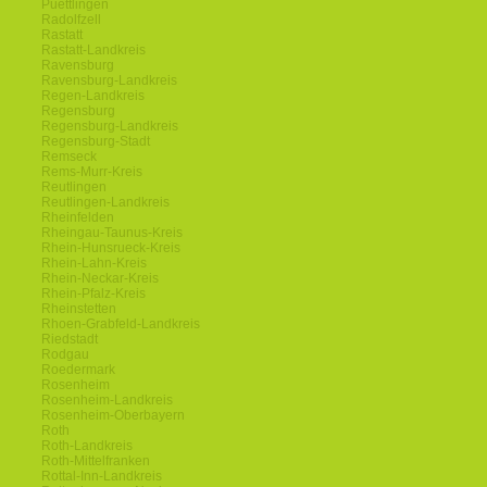
Puettlingen
Radolfzell
Rastatt
Rastatt-Landkreis
Ravensburg
Ravensburg-Landkreis
Regen-Landkreis
Regensburg
Regensburg-Landkreis
Regensburg-Stadt
Remseck
Rems-Murr-Kreis
Reutlingen
Reutlingen-Landkreis
Rheinfelden
Rheingau-Taunus-Kreis
Rhein-Hunsrueck-Kreis
Rhein-Lahn-Kreis
Rhein-Neckar-Kreis
Rhein-Pfalz-Kreis
Rheinstetten
Rhoen-Grabfeld-Landkreis
Riedstadt
Rodgau
Roedermark
Rosenheim
Rosenheim-Landkreis
Rosenheim-Oberbayern
Roth
Roth-Landkreis
Roth-Mittelfranken
Rottal-Inn-Landkreis