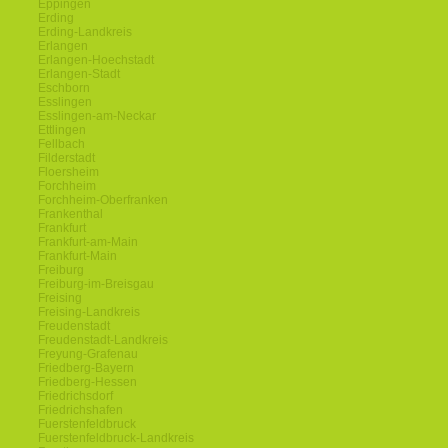
Eppingen
Erding
Erding-Landkreis
Erlangen
Erlangen-Hoechstadt
Erlangen-Stadt
Eschborn
Esslingen
Esslingen-am-Neckar
Ettlingen
Fellbach
Filderstadt
Floersheim
Forchheim
Forchheim-Oberfranken
Frankenthal
Frankfurt
Frankfurt-am-Main
Frankfurt-Main
Freiburg
Freiburg-im-Breisgau
Freising
Freising-Landkreis
Freudenstadt
Freudenstadt-Landkreis
Freyung-Grafenau
Friedberg-Bayern
Friedberg-Hessen
Friedrichsdorf
Friedrichshafen
Fuerstenfeldbruck
Fuerstenfeldbruck-Landkreis