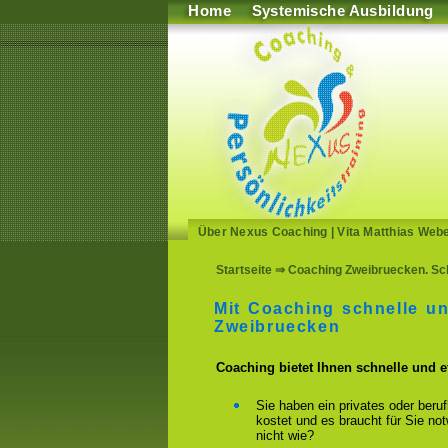
Home
Systemische Ausbildung
Über Nexus Coaching
|
Vita Matthias Web
Startseite
⇒ Coaching Zweibruecken. Schn
Mit Coaching schnelle u
Zweibruecken
Coaching bietet Ihnen schnelle und 
Sie haben ein privates oder beru
kostet und es braucht für Sie n
nicht wie?