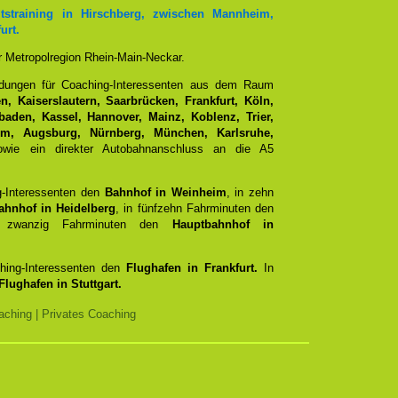
tstraining in Hirschberg, zwischen Mannheim,
urt.
er Metropolregion Rhein-Main-Neckar.
ndungen für Coaching-Interessenten aus dem Raum
, Kaiserslautern, Saarbrücken, Frankfurt, Köln,
aden, Kassel, Hannover, Mainz, Koblenz, Trier,
Ulm, Augsburg, Nürnberg, München, Karlsruhe,
ie ein direkter Autobahnanschluss an die A5
g-Interessenten den
Bahnhof in Weinheim
, in zehn
ahnhof in Heidelberg
, in fünfzehn Fahrminuten den
zwanzig Fahrminuten den
Hauptbahnhof in
ching-Interessenten den
Flughafen in Frankfurt.
In
Flughafen in Stuttgart.
ching | Privates Coaching