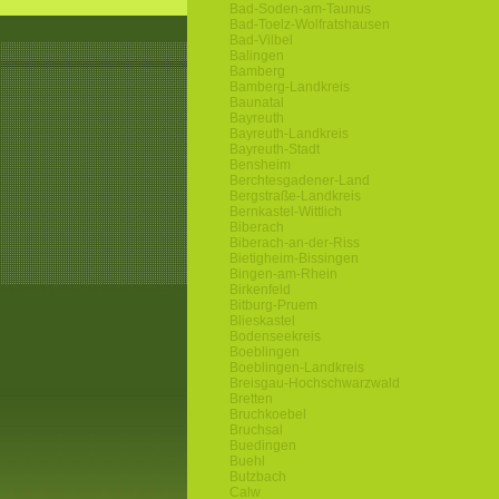
Bad-Soden-am-Taunus
Bad-Toelz-Wolfratshausen
Bad-Vilbel
Balingen
Bamberg
Bamberg-Landkreis
Baunatal
Bayreuth
Bayreuth-Landkreis
Bayreuth-Stadt
Bensheim
Berchtesgadener-Land
Bergstraße-Landkreis
Bernkastel-Wittlich
Biberach
Biberach-an-der-Riss
Bietigheim-Bissingen
Bingen-am-Rhein
Birkenfeld
Bitburg-Pruem
Blieskastel
Bodenseekreis
Boeblingen
Boeblingen-Landkreis
Breisgau-Hochschwarzwald
Bretten
Bruchkoebel
Bruchsal
Buedingen
Buehl
Butzbach
Calw