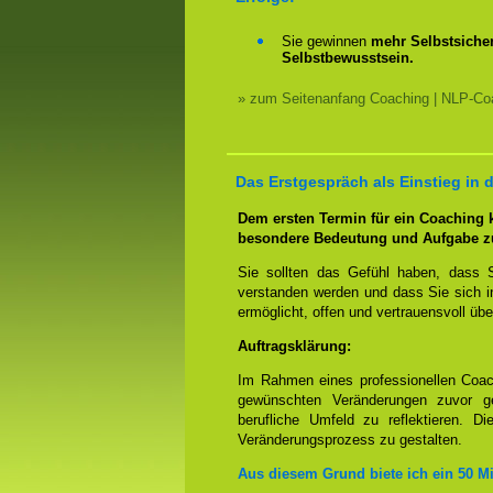
Sie gewinnen
mehr Selbstsicher
Selbstbewusstsein.
» zum Seitenanfang Coaching | NLP-Coa
Das Erstgespräch als Einstieg in
Dem ersten Termin für ein Coaching
besondere Bedeutung und Aufgabe z
Sie sollten das Gefühl haben, dass 
verstanden werden und dass Sie sich i
ermöglicht, offen und vertrauensvoll übe
Auftragsklärung:
Im Rahmen eines professionellen Coac
gewünschten Veränderungen zuvor ge
berufliche Umfeld zu reflektieren. D
Veränderungsprozess zu gestalten.
Aus diesem Grund biete ich ein 50 M