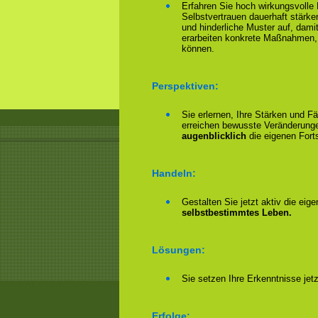
Erfahren Sie hoch wirkungsvolle
Selbstvertrauen dauerhaft stärke
und hinderliche Muster auf, damit
erarbeiten konkrete Maßnahmen,
können.
Perspektiven:
Sie erlernen, Ihre Stärken und F
erreichen bewusste Veränderungen
augenblicklich
die eigenen Forts
Handeln:
Gestalten Sie jetzt aktiv die eig
selbstbestimmtes Leben.
Lösungen:
Sie setzen Ihre Erkenntnisse jet
Erfolge: