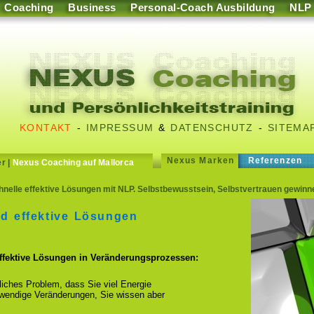
Coaching
Business
Personal-Coach Ausbildung
NLP
KONTAKT
-
IMPRESSUM
&
DATENSCHUTZ
-
SITEMA
Nexus Marken
Referenzen
er
|
Nexus Coaching auf Mallorca
elle effektive Lösungen mit NLP. Selbstbewusstsein, Selbstvertrauen gewin
nd effektive Lösungen
effektive Lösungen in Veränderungsprozessen:
fliches Problem, dass Sie viel Energie
otwendige Veränderungen, Sie wissen aber