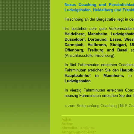
Nexus Coaching und Persönlichkei
Ludwigshafen, Heidelberg und Frankf
Hirschberg an der Bergstraße liegt in d
Es bestehen sehr gute Verkehrsanbi
Heidelberg, Mannheim, Ludwigshafen
Düsseldorf, Dortmund, Essen, Wiesb
Darmstadt, Heilbronn, Stuttgart, 
Offenburg, Freiburg und Basel
sow
(Anschlussstelle Hirschberg).
In fünf Fahrminuten erreichen Coachin
Fahrminuten erreichen Sie den
Hauptb
Hauptbahnhof in Mannheim,
in 
Ludwigshafen
.
In vierzig Fahrminuten erreichen Coa
neunzig Fahrminuten erreichen Sie den
» zum Seitenanfang Coaching | NLP-Coa
Aalen
Achern
Ahrweiler-Landkreis
Aichach-an-der-Paar