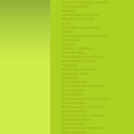
Aichach-Friedberg-Landkreis
Alb-Donau-Kreis
Albstadt
Altenkirchen-Landkreis
Altoetting-Landkreis
Alzey
Alzey-Worms-Landkreis
Amberg
Amberg-Sulzbach-Landkreis
Andernach
Ansbach
Ansbach-Landkreis
Aschaffenburg
Aschaffenburg-Landkreis
Aschaffenburg-Stadt
Augsburg
Augsburg-Landkreis
Augsburg-Stadt
Backnang
Bad-Duerkheim
Bad-Duerkheim-Landkreis
Bad-Hersfeld
Baden-Baden
Bad-Homburg-vor-der-Hoehe
Bad-Kissingen
Bad-Kissingen-Landkreis
Bad-Kreuznach
Bad-Kreuznach-Landkreis
Bad-Mergentheim
Bad-Nauheim
Bad-Neuenahr-Ahrweiler
Bad-Rappenau