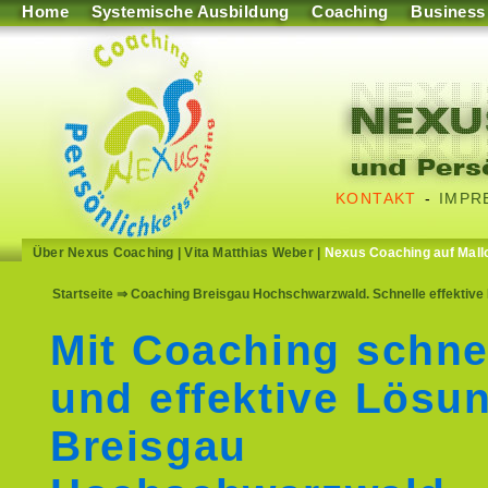
Home
Systemische Ausbildung
Coaching
Business
KONTAKT
-
IMPR
Über Nexus Coaching
|
Vita Matthias Weber
|
Nexus Coaching auf Mall
Startseite
⇒ Coaching Breisgau Hochschwarzwald. Schnelle effektive
Mit Coaching schne
und effektive Lösu
Breisgau