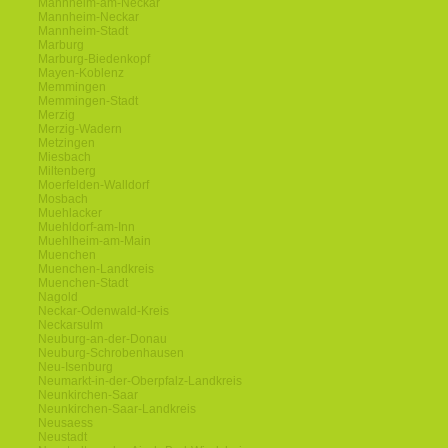
Mannheim-am-Neckar
Mannheim-Neckar
Mannheim-Stadt
Marburg
Marburg-Biedenkopf
Mayen-Koblenz
Memmingen
Memmingen-Stadt
Merzig
Merzig-Wadern
Metzingen
Miesbach
Miltenberg
Moerfelden-Walldorf
Mosbach
Muehlacker
Muehldorf-am-Inn
Muehlheim-am-Main
Muenchen
Muenchen-Landkreis
Muenchen-Stadt
Nagold
Neckar-Odenwald-Kreis
Neckarsulm
Neuburg-an-der-Donau
Neuburg-Schrobenhausen
Neu-Isenburg
Neumarkt-in-der-Oberpfalz-Landkreis
Neunkirchen-Saar
Neunkirchen-Saar-Landkreis
Neusaess
Neustadt