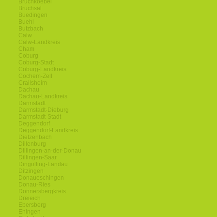
Bruchkoebel
Bruchsal
Buedingen
Buehl
Butzbach
Calw
Calw-Landkreis
Cham
Coburg
Coburg-Stadt
Coburg-Landkreis
Cochem-Zell
Crailsheim
Dachau
Dachau-Landkreis
Darmstadt
Darmstadt-Dieburg
Darmstadt-Stadt
Deggendorf
Deggendorf-Landkreis
Dietzenbach
Dillenburg
Dillingen-an-der-Donau
Dillingen-Saar
Dingolfing-Landau
Ditzingen
Donaueschingen
Donau-Ries
Donnersbergkreis
Dreieich
Ebersberg
Ehingen