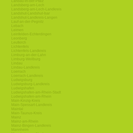
Landau-in-der-Pfalz
Landsberg-am-Lech
Landsberg-am-Lech-Landkreis
Landshut-Landshut-Isar
Landshut-Landkreis-Langen
Lauf-an-der-Pegnitz
Lebach
Leimen
Leinfelden-Echterdingen
Leonberg
Leutkirch
Lichtenfels
Lichtenfels-Landkreis
Limburg-an-der-Lahn
Limburg-Weilburg
Lindau
Lindau-Landkreis
Loerrach
Loerrach-Landkreis
Ludwigsburg
Ludwigsburg-Landkreis
Ludwigshafen
Ludwigshafen-am-Rhein-Stadt
Ludwigshafen-am-Rhein
Main-Kinzig-Kreis
Main-Spessart-Landkreis
Maintal
Main-Taunus-Kreis
Mainz
Mainz-am-Rhein
Mainz-Bingen-Landkreis
Mannheim