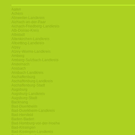
Aalen
Achern
Ahrweiler-Landkreis
Aichach-an-der-Paar
Aichach-Friedberg-Landkreis
Alb-Donau-Kreis
Albstadt
Altenkirchen-Landkreis
Altoetting-Landkreis
Alzey
Alzey-Worms-Landkreis
Amberg
Amberg-Sulzbach-Landkreis
Andernach
Ansbach
Ansbach-Landkreis
Aschaffenburg
Aschaffenburg-Landkreis
Aschaffenburg-Stadt
Augsburg
Augsburg-Landkreis
Augsburg-Stadt
Backnang
Bad-Duerkheim
Bad-Duerkheim-Landkreis
Bad-Hersfeld
Baden-Baden
Bad-Homburg-vor-der-Hoehe
Bad-Kissingen
Bad-Kissingen-Landkreis