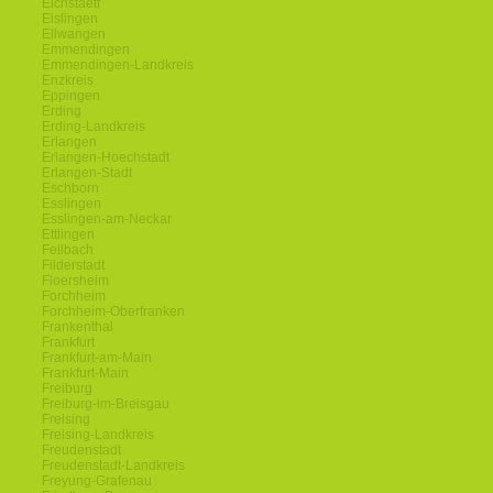
Eichstaett
Eislingen
Ellwangen
Emmendingen
Emmendingen-Landkreis
Enzkreis
Eppingen
Erding
Erding-Landkreis
Erlangen
Erlangen-Hoechstadt
Erlangen-Stadt
Eschborn
Esslingen
Esslingen-am-Neckar
Ettlingen
Fellbach
Filderstadt
Floersheim
Forchheim
Forchheim-Oberfranken
Frankenthal
Frankfurt
Frankfurt-am-Main
Frankfurt-Main
Freiburg
Freiburg-im-Breisgau
Freising
Freising-Landkreis
Freudenstadt
Freudenstadt-Landkreis
Freyung-Grafenau