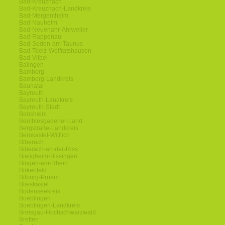
Bad-Kreuznach
Bad-Kreuznach-Landkreis
Bad-Mergentheim
Bad-Nauheim
Bad-Neuenahr-Ahrweiler
Bad-Rappenau
Bad-Soden-am-Taunus
Bad-Toelz-Wolfratshausen
Bad-Vilbel
Balingen
Bamberg
Bamberg-Landkreis
Baunatal
Bayreuth
Bayreuth-Landkreis
Bayreuth-Stadt
Bensheim
Berchtesgadener-Land
Bergstraße-Landkreis
Bernkastel-Wittlich
Biberach
Biberach-an-der-Riss
Bietigheim-Bissingen
Bingen-am-Rhein
Birkenfeld
Bitburg-Pruem
Blieskastel
Bodenseekreis
Boeblingen
Boeblingen-Landkreis
Breisgau-Hochschwarzwald
Bretten