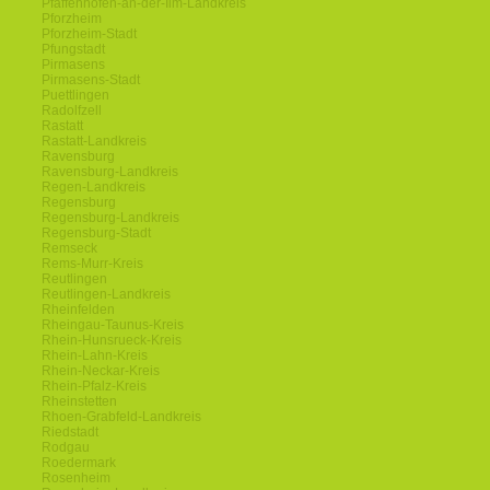
Pfaffenhofen-an-der-Ilm-Landkreis
Pforzheim
Pforzheim-Stadt
Pfungstadt
Pirmasens
Pirmasens-Stadt
Puettlingen
Radolfzell
Rastatt
Rastatt-Landkreis
Ravensburg
Ravensburg-Landkreis
Regen-Landkreis
Regensburg
Regensburg-Landkreis
Regensburg-Stadt
Remseck
Rems-Murr-Kreis
Reutlingen
Reutlingen-Landkreis
Rheinfelden
Rheingau-Taunus-Kreis
Rhein-Hunsrueck-Kreis
Rhein-Lahn-Kreis
Rhein-Neckar-Kreis
Rhein-Pfalz-Kreis
Rheinstetten
Rhoen-Grabfeld-Landkreis
Riedstadt
Rodgau
Roedermark
Rosenheim