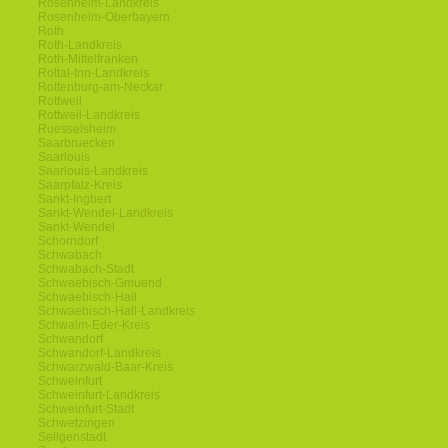
Rosenheim-Landkreis
Rosenheim-Oberbayern
Roth
Roth-Landkreis
Roth-Mittelfranken
Rottal-Inn-Landkreis
Rottenburg-am-Neckar
Rottweil
Rottweil-Landkreis
Ruesselsheim
Saarbruecken
Saarlouis
Saarlouis-Landkreis
Saarpfalz-Kreis
Sankt-Ingbert
Sankt-Wendel-Landkreis
Sankt-Wendel
Schorndorf
Schwabach
Schwabach-Stadt
Schwaebisch-Gmuend
Schwaebisch-Hall
Schwaebisch-Hall-Landkreis
Schwalm-Eder-Kreis
Schwandorf
Schwandorf-Landkreis
Schwarzwald-Baar-Kreis
Schweinfurt
Schweinfurt-Landkreis
Schweinfurt-Stadt
Schwetzingen
Seligenstadt