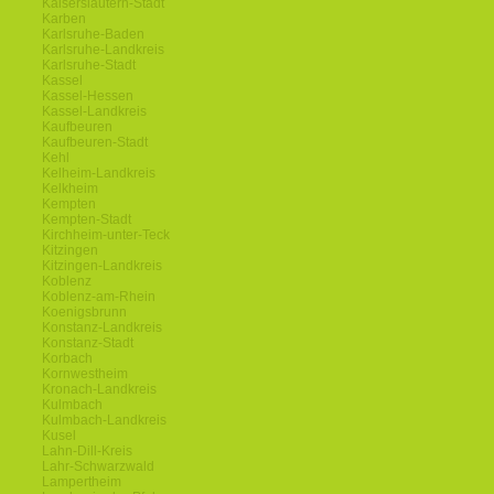
Kaiserslautern-Stadt
Karben
Karlsruhe-Baden
Karlsruhe-Landkreis
Karlsruhe-Stadt
Kassel
Kassel-Hessen
Kassel-Landkreis
Kaufbeuren
Kaufbeuren-Stadt
Kehl
Kelheim-Landkreis
Kelkheim
Kempten
Kempten-Stadt
Kirchheim-unter-Teck
Kitzingen
Kitzingen-Landkreis
Koblenz
Koblenz-am-Rhein
Koenigsbrunn
Konstanz-Landkreis
Konstanz-Stadt
Korbach
Kornwestheim
Kronach-Landkreis
Kulmbach
Kulmbach-Landkreis
Kusel
Lahn-Dill-Kreis
Lahr-Schwarzwald
Lampertheim