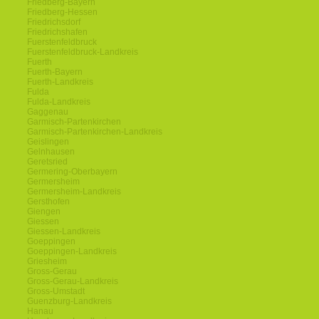
Friedberg-Bayern
Friedberg-Hessen
Friedrichsdorf
Friedrichshafen
Fuerstenfeldbruck
Fuerstenfeldbruck-Landkreis
Fuerth
Fuerth-Bayern
Fuerth-Landkreis
Fulda
Fulda-Landkreis
Gaggenau
Garmisch-Partenkirchen
Garmisch-Partenkirchen-Landkreis
Geislingen
Gelnhausen
Geretsried
Germering-Oberbayern
Germersheim
Germersheim-Landkreis
Gersthofen
Giengen
Giessen
Giessen-Landkreis
Goeppingen
Goeppingen-Landkreis
Griesheim
Gross-Gerau
Gross-Gerau-Landkreis
Gross-Umstadt
Guenzburg-Landkreis
Hanau