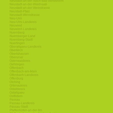
Neustadt-an-der-Aisch-Bad-Windsheim
Neustadt-an-der-Waldnaab
Neustadt-an-der-Weinstrasse
Neustadt-Pfalz
Neustadt-Weinstrasse
Neu-Ulm
Neu-Ulm-Landkreis
Neuwied
Neuwied-Landkreis
Nuernberg
Nuernberger-Land
Nuernberg-Stadt
Nuertingen
Oberallgaeu-Landkreis
Oberkirch
Obertshausen
Oberursel
Odenwaldkreis
Oehringen
Offenbach
Offenbach-am-Main
Offenbach-Landkreis
Offenburg
Olching
Ortenaukreis
Ostalbkreis
Ostallgaeu
Ostfildern
Passau
Passau-Landkreis
Passau-Stadt
Pfaffenhofen-an-der-Ilm