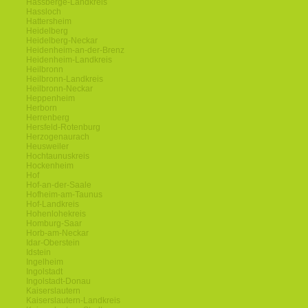
Hassberge-Landkreis
Hassloch
Hattersheim
Heidelberg
Heidelberg-Neckar
Heidenheim-an-der-Brenz
Heidenheim-Landkreis
Heilbronn
Heilbronn-Landkreis
Heilbronn-Neckar
Heppenheim
Herborn
Herrenberg
Hersfeld-Rotenburg
Herzogenaurach
Heusweiler
Hochtaunuskreis
Hockenheim
Hof
Hof-an-der-Saale
Hofheim-am-Taunus
Hof-Landkreis
Hohenlohekreis
Homburg-Saar
Horb-am-Neckar
Idar-Oberstein
Idstein
Ingelheim
Ingolstadt
Ingolstadt-Donau
Kaiserslautern
Kaiserslautern-Landkreis