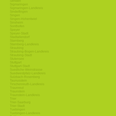
Senden
Sigmaringen
Sigmaringen-Landkreis
Sindelfingen
Singen
Singen-Hohentwiel
Sinsheim
Sonthofen
Speyer
Speyer-Stadt
Stadtallendorf
Starnberg
Starnberg-Landkreis
Straubing
Straubing-Bogen-Landkreis
Straubing-Stadt
Stutensee
Stuttgart
Stuttgart-Stadt
Suedliche-Weinstrasse
Suedwestpfalz-Landkreis
Sulzbach-Rosenberg
Taunusstein
Tirschenreuth-Landkreis
Traunreut
Traunstein
Traunstein-Landkreis
Trier
Trier-Saarburg
Trier-Stadt
Tuebingen
Tuebingen-Landkreis