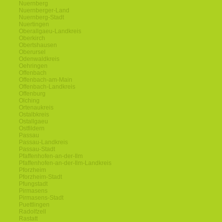
Nuernberg
Nuernberger-Land
Nuernberg-Stadt
Nuertingen
Oberallgaeu-Landkreis
Oberkirch
Obertshausen
Oberursel
Odenwaldkreis
Oehringen
Offenbach
Offenbach-am-Main
Offenbach-Landkreis
Offenburg
Olching
Ortenaukreis
Ostalbkreis
Ostallgaeu
Ostfildern
Passau
Passau-Landkreis
Passau-Stadt
Pfaffenhofen-an-der-Ilm
Pfaffenhofen-an-der-Ilm-Landkreis
Pforzheim
Pforzheim-Stadt
Pfungstadt
Pirmasens
Pirmasens-Stadt
Puettlingen
Radolfzell
Rastatt