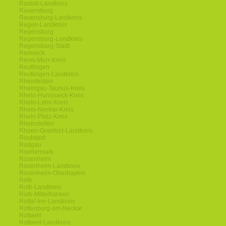
Rastatt-Landkreis
Ravensburg
Ravensburg-Landkreis
Regen-Landkreis
Regensburg
Regensburg-Landkreis
Regensburg-Stadt
Remseck
Rems-Murr-Kreis
Reutlingen
Reutlingen-Landkreis
Rheinfelden
Rheingau-Taunus-Kreis
Rhein-Hunsrueck-Kreis
Rhein-Lahn-Kreis
Rhein-Neckar-Kreis
Rhein-Pfalz-Kreis
Rheinstetten
Rhoen-Grabfeld-Landkreis
Riedstadt
Rodgau
Roedermark
Rosenheim
Rosenheim-Landkreis
Rosenheim-Oberbayern
Roth
Roth-Landkreis
Roth-Mittelfranken
Rottal-Inn-Landkreis
Rottenburg-am-Neckar
Rottweil
Rottweil-Landkreis