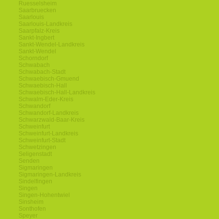
Ruesselsheim
Saarbruecken
Saarlouis
Saarlouis-Landkreis
Saarpfalz-Kreis
Sankt-Ingbert
Sankt-Wendel-Landkreis
Sankt-Wendel
Schorndorf
Schwabach
Schwabach-Stadt
Schwaebisch-Gmuend
Schwaebisch-Hall
Schwaebisch-Hall-Landkreis
Schwalm-Eder-Kreis
Schwandorf
Schwandorf-Landkreis
Schwarzwald-Baar-Kreis
Schweinfurt
Schweinfurt-Landkreis
Schweinfurt-Stadt
Schwetzingen
Seligenstadt
Senden
Sigmaringen
Sigmaringen-Landkreis
Sindelfingen
Singen
Singen-Hohentwiel
Sinsheim
Sonthofen
Speyer