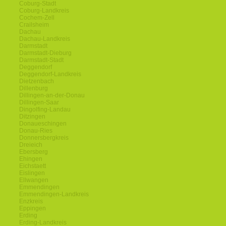
Coburg-Stadt
Coburg-Landkreis
Cochem-Zell
Crailsheim
Dachau
Dachau-Landkreis
Darmstadt
Darmstadt-Dieburg
Darmstadt-Stadt
Deggendorf
Deggendorf-Landkreis
Dietzenbach
Dillenburg
Dillingen-an-der-Donau
Dillingen-Saar
Dingolfing-Landau
Ditzingen
Donaueschingen
Donau-Ries
Donnersbergkreis
Dreieich
Ebersberg
Ehingen
Eichstaett
Eislingen
Ellwangen
Emmendingen
Emmendingen-Landkreis
Enzkreis
Eppingen
Erding
Erding-Landkreis