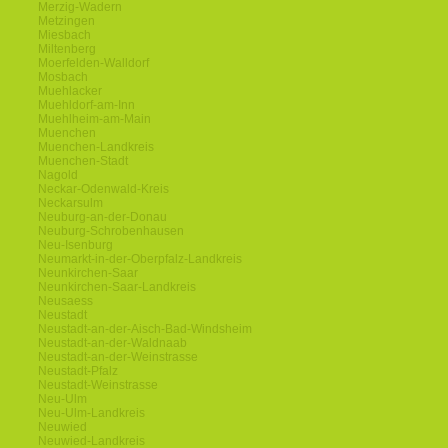
Merzig-Wadern
Metzingen
Miesbach
Miltenberg
Moerfelden-Walldorf
Mosbach
Muehlacker
Muehldorf-am-Inn
Muehlheim-am-Main
Muenchen
Muenchen-Landkreis
Muenchen-Stadt
Nagold
Neckar-Odenwald-Kreis
Neckarsulm
Neuburg-an-der-Donau
Neuburg-Schrobenhausen
Neu-Isenburg
Neumarkt-in-der-Oberpfalz-Landkreis
Neunkirchen-Saar
Neunkirchen-Saar-Landkreis
Neusaess
Neustadt
Neustadt-an-der-Aisch-Bad-Windsheim
Neustadt-an-der-Waldnaab
Neustadt-an-der-Weinstrasse
Neustadt-Pfalz
Neustadt-Weinstrasse
Neu-Ulm
Neu-Ulm-Landkreis
Neuwied
Neuwied-Landkreis