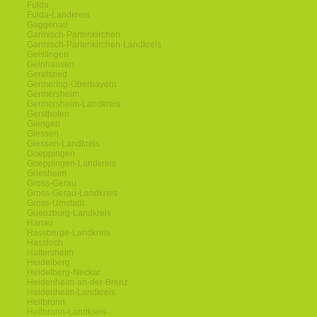
Fulda
Fulda-Landkreis
Gaggenau
Garmisch-Partenkirchen
Garmisch-Partenkirchen-Landkreis
Geislingen
Gelnhausen
Geretsried
Germering-Oberbayern
Germersheim
Germersheim-Landkreis
Gersthofen
Giengen
Giessen
Giessen-Landkreis
Goeppingen
Goeppingen-Landkreis
Griesheim
Gross-Gerau
Gross-Gerau-Landkreis
Gross-Umstadt
Guenzburg-Landkreis
Hanau
Hassberge-Landkreis
Hassloch
Hattersheim
Heidelberg
Heidelberg-Neckar
Heidenheim-an-der-Brenz
Heidenheim-Landkreis
Heilbronn
Heilbronn-Landkreis