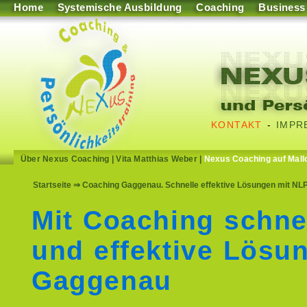
Home
Systemische Ausbildung
Coaching
Business
KONTAKT
-
IMPR
Über Nexus Coaching
|
Vita Matthias Weber
|
Nexus Coaching auf Mall
Startseite
⇒ Coaching Gaggenau. Schnelle effektive Lösungen mit NLP
Mit Coaching schne
und effektive Lösu
Gaggenau