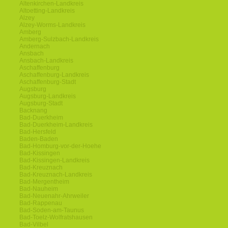
Altenkirchen-Landkreis
Altoetting-Landkreis
Alzey
Alzey-Worms-Landkreis
Amberg
Amberg-Sulzbach-Landkreis
Andernach
Ansbach
Ansbach-Landkreis
Aschaffenburg
Aschaffenburg-Landkreis
Aschaffenburg-Stadt
Augsburg
Augsburg-Landkreis
Augsburg-Stadt
Backnang
Bad-Duerkheim
Bad-Duerkheim-Landkreis
Bad-Hersfeld
Baden-Baden
Bad-Homburg-vor-der-Hoehe
Bad-Kissingen
Bad-Kissingen-Landkreis
Bad-Kreuznach
Bad-Kreuznach-Landkreis
Bad-Mergentheim
Bad-Nauheim
Bad-Neuenahr-Ahrweiler
Bad-Rappenau
Bad-Soden-am-Taunus
Bad-Toelz-Wolfratshausen
Bad-Vilbel