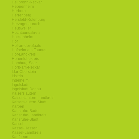
Heilbronn-Neckar
Heppenheim
Herborn
Herrenberg
Hersfeld-Rotenburg
Herzogenaurach
Heusweiler
Hochtaunuskreis
Hockenheim
Hof
Hof-an-der-Saale
Hofheim-am-Taunus
Hof-Landkreis
Hohenlohekreis
Homburg-Saar
Horb-am-Neckar
Idar-Oberstein
Idstein
Ingelheim
Ingolstadt
Ingolstadt-Donau
Kaiserslautern
Kaiserslautern-Landkreis
Kaiserslautern-Stadt
Karben
Karlsruhe-Baden
Karlsruhe-Landkreis
Karlsruhe-Stadt
Kassel
Kassel-Hessen
Kassel-Landkreis
Kaufbeuren