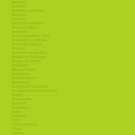
Balingen
Bamberg
Bamberg-Landkreis
Baunatal
Bayreuth
Bayreuth-Landkreis
Bayreuth-Stadt
Bensheim
Berchtesgadener-Land
Bergstraße-Landkreis
Bernkastel-Wittlich
Biberach
Biberach-an-der-Riss
Bietigheim-Bissingen
Bingen-am-Rhein
Birkenfeld
Bitburg-Pruem
Blieskastel
Bodenseekreis
Boeblingen
Boeblingen-Landkreis
Breisgau-Hochschwarzwald
Bretten
Bruchkoebel
Bruchsal
Buedingen
Buehl
Butzbach
Calw
Calw-Landkreis
Cham
Coburg