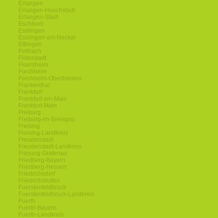
Erlangen
Erlangen-Hoechstadt
Erlangen-Stadt
Eschborn
Esslingen
Esslingen-am-Neckar
Ettlingen
Fellbach
Filderstadt
Floersheim
Forchheim
Forchheim-Oberfranken
Frankenthal
Frankfurt
Frankfurt-am-Main
Frankfurt-Main
Freiburg
Freiburg-im-Breisgau
Freising
Freising-Landkreis
Freudenstadt
Freudenstadt-Landkreis
Freyung-Grafenau
Friedberg-Bayern
Friedberg-Hessen
Friedrichsdorf
Friedrichshafen
Fuerstenfeldbruck
Fuerstenfeldbruck-Landkreis
Fuerth
Fuerth-Bayern
Fuerth-Landkreis