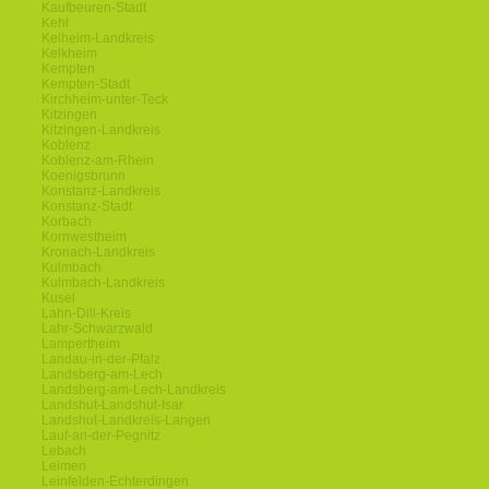
Kaufbeuren-Stadt
Kehl
Kelheim-Landkreis
Kelkheim
Kempten
Kempten-Stadt
Kirchheim-unter-Teck
Kitzingen
Kitzingen-Landkreis
Koblenz
Koblenz-am-Rhein
Koenigsbrunn
Konstanz-Landkreis
Konstanz-Stadt
Korbach
Kornwestheim
Kronach-Landkreis
Kulmbach
Kulmbach-Landkreis
Kusel
Lahn-Dill-Kreis
Lahr-Schwarzwald
Lampertheim
Landau-in-der-Pfalz
Landsberg-am-Lech
Landsberg-am-Lech-Landkreis
Landshut-Landshut-Isar
Landshut-Landkreis-Langen
Lauf-an-der-Pegnitz
Lebach
Leimen
Leinfelden-Echterdingen