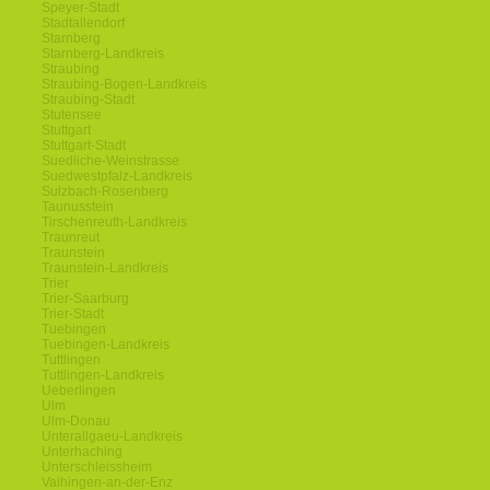
Speyer-Stadt
Stadtallendorf
Starnberg
Starnberg-Landkreis
Straubing
Straubing-Bogen-Landkreis
Straubing-Stadt
Stutensee
Stuttgart
Stuttgart-Stadt
Suedliche-Weinstrasse
Suedwestpfalz-Landkreis
Sulzbach-Rosenberg
Taunusstein
Tirschenreuth-Landkreis
Traunreut
Traunstein
Traunstein-Landkreis
Trier
Trier-Saarburg
Trier-Stadt
Tuebingen
Tuebingen-Landkreis
Tuttlingen
Tuttlingen-Landkreis
Ueberlingen
Ulm
Ulm-Donau
Unterallgaeu-Landkreis
Unterhaching
Unterschleissheim
Vaihingen-an-der-Enz