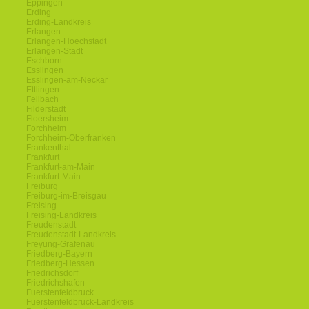
Eppingen
Erding
Erding-Landkreis
Erlangen
Erlangen-Hoechstadt
Erlangen-Stadt
Eschborn
Esslingen
Esslingen-am-Neckar
Ettlingen
Fellbach
Filderstadt
Floersheim
Forchheim
Forchheim-Oberfranken
Frankenthal
Frankfurt
Frankfurt-am-Main
Frankfurt-Main
Freiburg
Freiburg-im-Breisgau
Freising
Freising-Landkreis
Freudenstadt
Freudenstadt-Landkreis
Freyung-Grafenau
Friedberg-Bayern
Friedberg-Hessen
Friedrichsdorf
Friedrichshafen
Fuerstenfeldbruck
Fuerstenfeldbruck-Landkreis