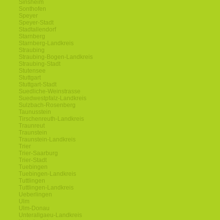
Sinsheim
Sonthofen
Speyer
Speyer-Stadt
Stadtallendorf
Starnberg
Starnberg-Landkreis
Straubing
Straubing-Bogen-Landkreis
Straubing-Stadt
Stutensee
Stuttgart
Stuttgart-Stadt
Suedliche-Weinstrasse
Suedwestpfalz-Landkreis
Sulzbach-Rosenberg
Taunusstein
Tirschenreuth-Landkreis
Traunreut
Traunstein
Traunstein-Landkreis
Trier
Trier-Saarburg
Trier-Stadt
Tuebingen
Tuebingen-Landkreis
Tuttlingen
Tuttlingen-Landkreis
Ueberlingen
Ulm
Ulm-Donau
Unterallgaeu-Landkreis