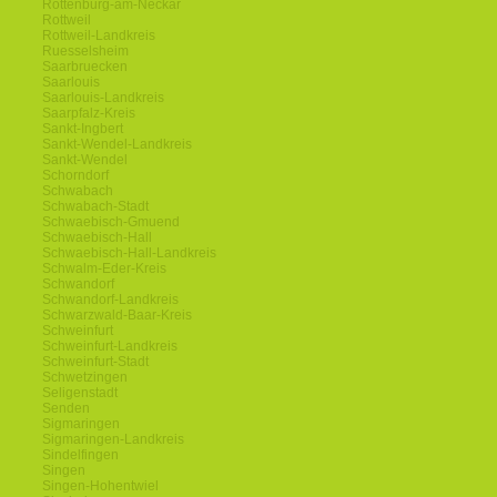
Rottenburg-am-Neckar
Rottweil
Rottweil-Landkreis
Ruesselsheim
Saarbruecken
Saarlouis
Saarlouis-Landkreis
Saarpfalz-Kreis
Sankt-Ingbert
Sankt-Wendel-Landkreis
Sankt-Wendel
Schorndorf
Schwabach
Schwabach-Stadt
Schwaebisch-Gmuend
Schwaebisch-Hall
Schwaebisch-Hall-Landkreis
Schwalm-Eder-Kreis
Schwandorf
Schwandorf-Landkreis
Schwarzwald-Baar-Kreis
Schweinfurt
Schweinfurt-Landkreis
Schweinfurt-Stadt
Schwetzingen
Seligenstadt
Senden
Sigmaringen
Sigmaringen-Landkreis
Sindelfingen
Singen
Singen-Hohentwiel