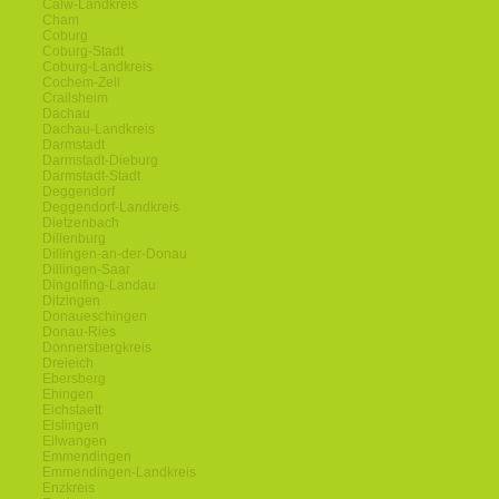
Calw-Landkreis
Cham
Coburg
Coburg-Stadt
Coburg-Landkreis
Cochem-Zell
Crailsheim
Dachau
Dachau-Landkreis
Darmstadt
Darmstadt-Dieburg
Darmstadt-Stadt
Deggendorf
Deggendorf-Landkreis
Dietzenbach
Dillenburg
Dillingen-an-der-Donau
Dillingen-Saar
Dingolfing-Landau
Ditzingen
Donaueschingen
Donau-Ries
Donnersbergkreis
Dreieich
Ebersberg
Ehingen
Eichstaett
Eislingen
Ellwangen
Emmendingen
Emmendingen-Landkreis
Enzkreis