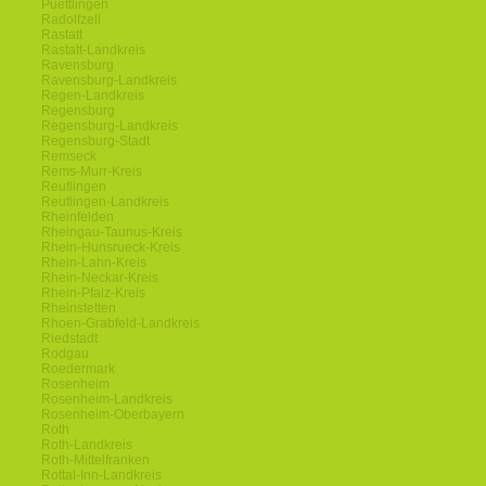
Puettlingen
Radolfzell
Rastatt
Rastatt-Landkreis
Ravensburg
Ravensburg-Landkreis
Regen-Landkreis
Regensburg
Regensburg-Landkreis
Regensburg-Stadt
Remseck
Rems-Murr-Kreis
Reutlingen
Reutlingen-Landkreis
Rheinfelden
Rheingau-Taunus-Kreis
Rhein-Hunsrueck-Kreis
Rhein-Lahn-Kreis
Rhein-Neckar-Kreis
Rhein-Pfalz-Kreis
Rheinstetten
Rhoen-Grabfeld-Landkreis
Riedstadt
Rodgau
Roedermark
Rosenheim
Rosenheim-Landkreis
Rosenheim-Oberbayern
Roth
Roth-Landkreis
Roth-Mittelfranken
Rottal-Inn-Landkreis