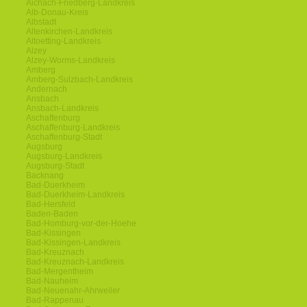
Aichach-Friedberg-Landkreis
Alb-Donau-Kreis
Albstadt
Altenkirchen-Landkreis
Altoetting-Landkreis
Alzey
Alzey-Worms-Landkreis
Amberg
Amberg-Sulzbach-Landkreis
Andernach
Ansbach
Ansbach-Landkreis
Aschaffenburg
Aschaffenburg-Landkreis
Aschaffenburg-Stadt
Augsburg
Augsburg-Landkreis
Augsburg-Stadt
Backnang
Bad-Duerkheim
Bad-Duerkheim-Landkreis
Bad-Hersfeld
Baden-Baden
Bad-Homburg-vor-der-Hoehe
Bad-Kissingen
Bad-Kissingen-Landkreis
Bad-Kreuznach
Bad-Kreuznach-Landkreis
Bad-Mergentheim
Bad-Nauheim
Bad-Neuenahr-Ahrweiler
Bad-Rappenau