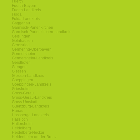
Fuerth
Fuerth-Bayern
Fuerth-Landkreis
Fulda
Fulda-Landkreis
Gaggenau
Garmisch-Partenkirchen
Garmisch-Partenkirchen-Landkreis
Geislingen
Gelnhausen
Geretsried
Germering-Oberbayern
Germersheim
Germersheim-Landkreis
Gersthofen
Giengen
Giessen
Giessen-Landkreis
Goeppingen
Goeppingen-Landkreis
Griesheim
Gross-Gerau
Gross-Gerau-Landkreis
Gross-Umstadt
Guenzburg-Landkreis
Hanau
Hassberge-Landkreis
Hassloch
Hattersheim
Heidelberg
Heidelberg-Neckar
Heidenheim-an-der-Brenz