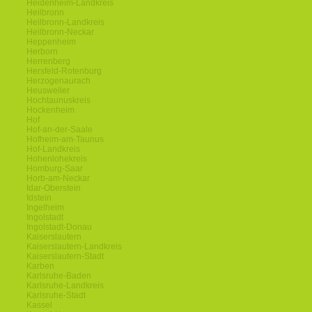
Heidenheim-Landkreis
Heilbronn
Heilbronn-Landkreis
Heilbronn-Neckar
Heppenheim
Herborn
Herrenberg
Hersfeld-Rotenburg
Herzogenaurach
Heusweiler
Hochtaunuskreis
Hockenheim
Hof
Hof-an-der-Saale
Hofheim-am-Taunus
Hof-Landkreis
Hohenlohekreis
Homburg-Saar
Horb-am-Neckar
Idar-Oberstein
Idstein
Ingelheim
Ingolstadt
Ingolstadt-Donau
Kaiserslautern
Kaiserslautern-Landkreis
Kaiserslautern-Stadt
Karben
Karlsruhe-Baden
Karlsruhe-Landkreis
Karlsruhe-Stadt
Kassel