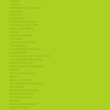
Lebach
Leimen
Leinfelden-Echterdingen
Leonberg
Leutkirch
Lichtenfels
Lichtenfels-Landkreis
Limburg-an-der-Lahn
Limburg-Weilburg
Lindau
Lindau-Landkreis
Loerrach
Loerrach-Landkreis
Ludwigsburg
Ludwigsburg-Landkreis
Ludwigshafen
Ludwigshafen-am-Rhein-Stadt
Ludwigshafen-am-Rhein
Main-Kinzig-Kreis
Main-Spessart-Landkreis
Maintal
Main-Taunus-Kreis
Mainz
Mainz-am-Rhein
Mainz-Bingen-Landkreis
Mannheim
Mannheim-am-Neckar
Mannheim-Neckar
Mannheim-Stadt
Marburg
Marburg-Biedenkopf
Mayen-Koblenz