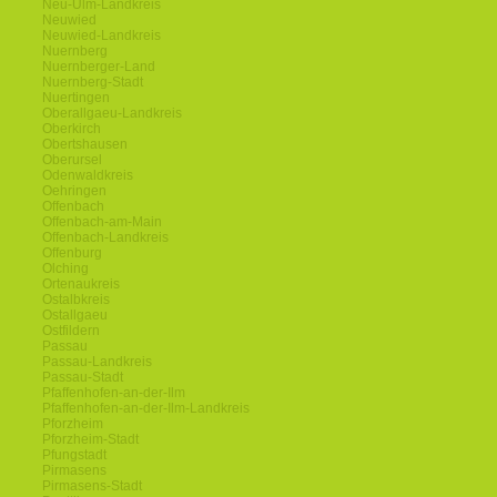
Neu-Ulm-Landkreis
Neuwied
Neuwied-Landkreis
Nuernberg
Nuernberger-Land
Nuernberg-Stadt
Nuertingen
Oberallgaeu-Landkreis
Oberkirch
Obertshausen
Oberursel
Odenwaldkreis
Oehringen
Offenbach
Offenbach-am-Main
Offenbach-Landkreis
Offenburg
Olching
Ortenaukreis
Ostalbkreis
Ostallgaeu
Ostfildern
Passau
Passau-Landkreis
Passau-Stadt
Pfaffenhofen-an-der-Ilm
Pfaffenhofen-an-der-Ilm-Landkreis
Pforzheim
Pforzheim-Stadt
Pfungstadt
Pirmasens
Pirmasens-Stadt