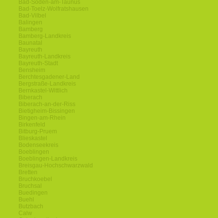
Bad-Soden-am-Taunus
Bad-Toelz-Wolfratshausen
Bad-Vilbel
Balingen
Bamberg
Bamberg-Landkreis
Baunatal
Bayreuth
Bayreuth-Landkreis
Bayreuth-Stadt
Bensheim
Berchtesgadener-Land
Bergstraße-Landkreis
Bernkastel-Wittlich
Biberach
Biberach-an-der-Riss
Bietigheim-Bissingen
Bingen-am-Rhein
Birkenfeld
Bitburg-Pruem
Blieskastel
Bodenseekreis
Boeblingen
Boeblingen-Landkreis
Breisgau-Hochschwarzwald
Bretten
Bruchkoebel
Bruchsal
Buedingen
Buehl
Butzbach
Calw