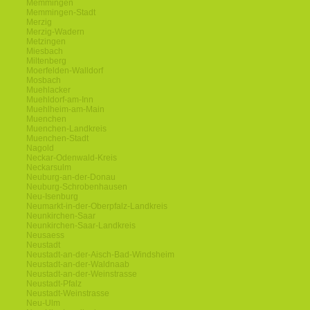
Memmingen
Memmingen-Stadt
Merzig
Merzig-Wadern
Metzingen
Miesbach
Miltenberg
Moerfelden-Walldorf
Mosbach
Muehlacker
Muehldorf-am-Inn
Muehlheim-am-Main
Muenchen
Muenchen-Landkreis
Muenchen-Stadt
Nagold
Neckar-Odenwald-Kreis
Neckarsulm
Neuburg-an-der-Donau
Neuburg-Schrobenhausen
Neu-Isenburg
Neumarkt-in-der-Oberpfalz-Landkreis
Neunkirchen-Saar
Neunkirchen-Saar-Landkreis
Neusaess
Neustadt
Neustadt-an-der-Aisch-Bad-Windsheim
Neustadt-an-der-Waldnaab
Neustadt-an-der-Weinstrasse
Neustadt-Pfalz
Neustadt-Weinstrasse
Neu-Ulm