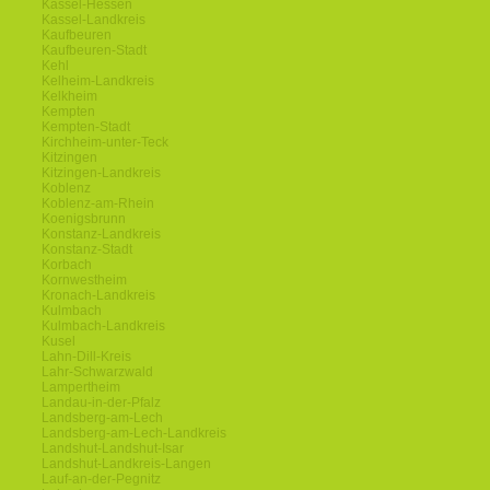
Kassel-Hessen
Kassel-Landkreis
Kaufbeuren
Kaufbeuren-Stadt
Kehl
Kelheim-Landkreis
Kelkheim
Kempten
Kempten-Stadt
Kirchheim-unter-Teck
Kitzingen
Kitzingen-Landkreis
Koblenz
Koblenz-am-Rhein
Koenigsbrunn
Konstanz-Landkreis
Konstanz-Stadt
Korbach
Kornwestheim
Kronach-Landkreis
Kulmbach
Kulmbach-Landkreis
Kusel
Lahn-Dill-Kreis
Lahr-Schwarzwald
Lampertheim
Landau-in-der-Pfalz
Landsberg-am-Lech
Landsberg-am-Lech-Landkreis
Landshut-Landshut-Isar
Landshut-Landkreis-Langen
Lauf-an-der-Pegnitz