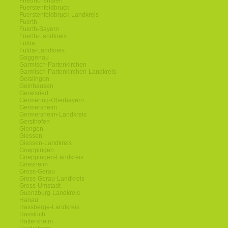
Friedrichshafen
Fuerstenfeldbruck
Fuerstenfeldbruck-Landkreis
Fuerth
Fuerth-Bayern
Fuerth-Landkreis
Fulda
Fulda-Landkreis
Gaggenau
Garmisch-Partenkirchen
Garmisch-Partenkirchen-Landkreis
Geislingen
Gelnhausen
Geretsried
Germering-Oberbayern
Germersheim
Germersheim-Landkreis
Gersthofen
Giengen
Giessen
Giessen-Landkreis
Goeppingen
Goeppingen-Landkreis
Griesheim
Gross-Gerau
Gross-Gerau-Landkreis
Gross-Umstadt
Guenzburg-Landkreis
Hanau
Hassberge-Landkreis
Hassloch
Hattersheim