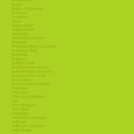
Sindelfingen
Singen
Singen-Hohentwiel
Sinsheim
Sonthofen
Speyer
Speyer-Stadt
Stadtallendorf
Starnberg
Starnberg-Landkreis
Straubing
Straubing-Bogen-Landkreis
Straubing-Stadt
Stutensee
Stuttgart
Stuttgart-Stadt
Suedliche-Weinstrasse
Suedwestpfalz-Landkreis
Sulzbach-Rosenberg
Taunusstein
Tirschenreuth-Landkreis
Traunreut
Traunstein
Traunstein-Landkreis
Trier
Trier-Saarburg
Trier-Stadt
Tuebingen
Tuebingen-Landkreis
Tuttlingen
Tuttlingen-Landkreis
Ueberlingen