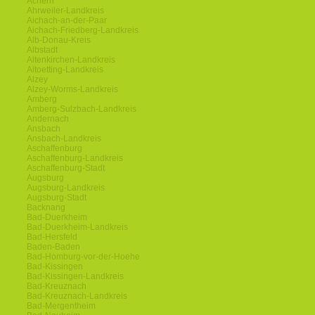
Achern
Ahrweiler-Landkreis
Aichach-an-der-Paar
Aichach-Friedberg-Landkreis
Alb-Donau-Kreis
Albstadt
Altenkirchen-Landkreis
Altoetting-Landkreis
Alzey
Alzey-Worms-Landkreis
Amberg
Amberg-Sulzbach-Landkreis
Andernach
Ansbach
Ansbach-Landkreis
Aschaffenburg
Aschaffenburg-Landkreis
Aschaffenburg-Stadt
Augsburg
Augsburg-Landkreis
Augsburg-Stadt
Backnang
Bad-Duerkheim
Bad-Duerkheim-Landkreis
Bad-Hersfeld
Baden-Baden
Bad-Homburg-vor-der-Hoehe
Bad-Kissingen
Bad-Kissingen-Landkreis
Bad-Kreuznach
Bad-Kreuznach-Landkreis
Bad-Mergentheim