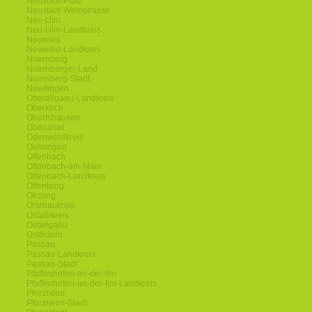
Neustadt-Pfalz
Neustadt-Weinstrasse
Neu-Ulm
Neu-Ulm-Landkreis
Neuwied
Neuwied-Landkreis
Nuernberg
Nuernberger-Land
Nuernberg-Stadt
Nuertingen
Oberallgaeu-Landkreis
Oberkirch
Obertshausen
Oberursel
Odenwaldkreis
Oehringen
Offenbach
Offenbach-am-Main
Offenbach-Landkreis
Offenburg
Olching
Ortenaukreis
Ostalbkreis
Ostallgaeu
Ostfildern
Passau
Passau-Landkreis
Passau-Stadt
Pfaffenhofen-an-der-Ilm
Pfaffenhofen-an-der-Ilm-Landkreis
Pforzheim
Pforzheim-Stadt