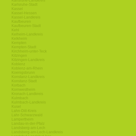
Karlsruhe-Landkreis
Karlsruhe-Stadt
Kassel
Kassel-Hessen
Kassel-Landkreis
Kaufbeuren
Kaufbeuren-Stadt
Kehl
Kelheim-Landkreis
Kelkheim
Kempten
Kempten-Stadt
Kirchheim-unter-Teck
Kitzingen
Kitzingen-Landkreis
Koblenz
Koblenz-am-Rhein
Koenigsbrunn
Konstanz-Landkreis
Konstanz-Stadt
Korbach
Kornwestheim
Kronach-Landkreis
Kulmbach
Kulmbach-Landkreis
Kusel
Lahn-Dill-Kreis
Lahr-Schwarzwald
Lampertheim
Landau-in-der-Pfalz
Landsberg-am-Lech
Landsberg-am-Lech-Landkreis