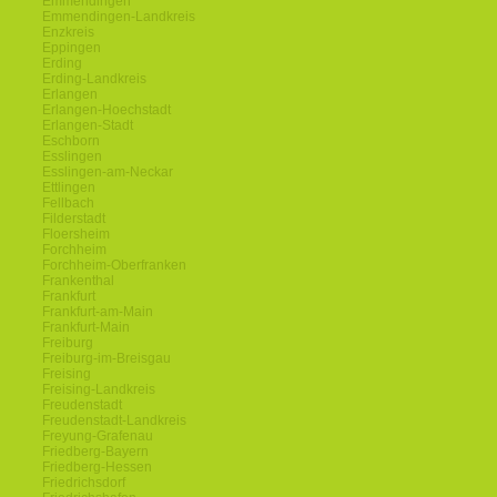
Emmendingen
Emmendingen-Landkreis
Enzkreis
Eppingen
Erding
Erding-Landkreis
Erlangen
Erlangen-Hoechstadt
Erlangen-Stadt
Eschborn
Esslingen
Esslingen-am-Neckar
Ettlingen
Fellbach
Filderstadt
Floersheim
Forchheim
Forchheim-Oberfranken
Frankenthal
Frankfurt
Frankfurt-am-Main
Frankfurt-Main
Freiburg
Freiburg-im-Breisgau
Freising
Freising-Landkreis
Freudenstadt
Freudenstadt-Landkreis
Freyung-Grafenau
Friedberg-Bayern
Friedberg-Hessen
Friedrichsdorf