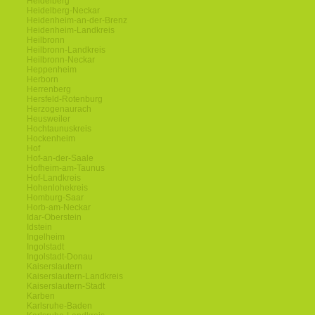
Heidelberg
Heidelberg-Neckar
Heidenheim-an-der-Brenz
Heidenheim-Landkreis
Heilbronn
Heilbronn-Landkreis
Heilbronn-Neckar
Heppenheim
Herborn
Herrenberg
Hersfeld-Rotenburg
Herzogenaurach
Heusweiler
Hochtaunuskreis
Hockenheim
Hof
Hof-an-der-Saale
Hofheim-am-Taunus
Hof-Landkreis
Hohenlohekreis
Homburg-Saar
Horb-am-Neckar
Idar-Oberstein
Idstein
Ingelheim
Ingolstadt
Ingolstadt-Donau
Kaiserslautern
Kaiserslautern-Landkreis
Kaiserslautern-Stadt
Karben
Karlsruhe-Baden