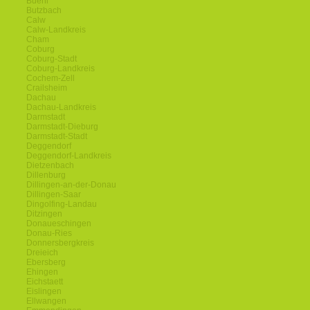
Buehl
Butzbach
Calw
Calw-Landkreis
Cham
Coburg
Coburg-Stadt
Coburg-Landkreis
Cochem-Zell
Crailsheim
Dachau
Dachau-Landkreis
Darmstadt
Darmstadt-Dieburg
Darmstadt-Stadt
Deggendorf
Deggendorf-Landkreis
Dietzenbach
Dillenburg
Dillingen-an-der-Donau
Dillingen-Saar
Dingolfing-Landau
Ditzingen
Donaueschingen
Donau-Ries
Donnersbergkreis
Dreieich
Ebersberg
Ehingen
Eichstaett
Eislingen
Ellwangen