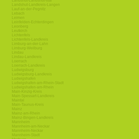
Landshut-Landshut-Isar
Landshut-Landkreis-Langen
Lauf-an-der-Pegnitz
Lebach
Leimen
Leinfelden-Echterdingen
Leonberg
Leutkirch
Lichtenfels
Lichtenfels-Landkreis
Limburg-an-der-Lahn
Limburg-Weilburg
Lindau
Lindau-Landkreis
Loerrach
Loerrach-Landkreis
Ludwigsburg
Ludwigsburg-Landkreis
Ludwigshafen
Ludwigshafen-am-Rhein-Stadt
Ludwigshafen-am-Rhein
Main-Kinzig-Kreis
Main-Spessart-Landkreis
Maintal
Main-Taunus-Kreis
Mainz
Mainz-am-Rhein
Mainz-Bingen-Landkreis
Mannheim
Mannheim-am-Neckar
Mannheim-Neckar
Mannheim-Stadt