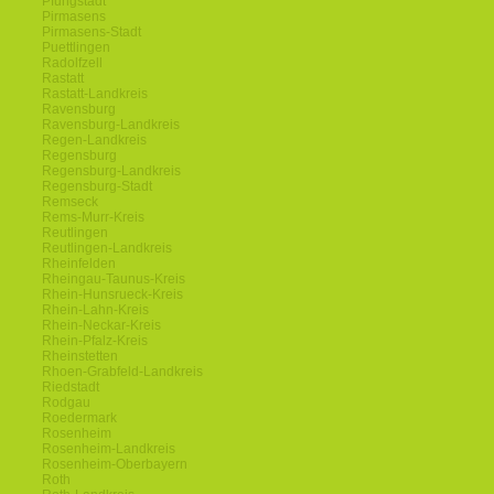
Pfungstadt
Pirmasens
Pirmasens-Stadt
Puettlingen
Radolfzell
Rastatt
Rastatt-Landkreis
Ravensburg
Ravensburg-Landkreis
Regen-Landkreis
Regensburg
Regensburg-Landkreis
Regensburg-Stadt
Remseck
Rems-Murr-Kreis
Reutlingen
Reutlingen-Landkreis
Rheinfelden
Rheingau-Taunus-Kreis
Rhein-Hunsrueck-Kreis
Rhein-Lahn-Kreis
Rhein-Neckar-Kreis
Rhein-Pfalz-Kreis
Rheinstetten
Rhoen-Grabfeld-Landkreis
Riedstadt
Rodgau
Roedermark
Rosenheim
Rosenheim-Landkreis
Rosenheim-Oberbayern
Roth