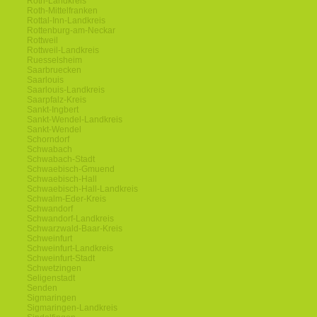
Roth-Landkreis
Roth-Mittelfranken
Rottal-Inn-Landkreis
Rottenburg-am-Neckar
Rottweil
Rottweil-Landkreis
Ruesselsheim
Saarbruecken
Saarlouis
Saarlouis-Landkreis
Saarpfalz-Kreis
Sankt-Ingbert
Sankt-Wendel-Landkreis
Sankt-Wendel
Schorndorf
Schwabach
Schwabach-Stadt
Schwaebisch-Gmuend
Schwaebisch-Hall
Schwaebisch-Hall-Landkreis
Schwalm-Eder-Kreis
Schwandorf
Schwandorf-Landkreis
Schwarzwald-Baar-Kreis
Schweinfurt
Schweinfurt-Landkreis
Schweinfurt-Stadt
Schwetzingen
Seligenstadt
Senden
Sigmaringen
Sigmaringen-Landkreis