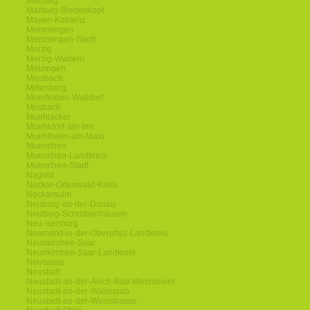
Marburg
Marburg-Biedenkopf
Mayen-Koblenz
Memmingen
Memmingen-Stadt
Merzig
Merzig-Wadern
Metzingen
Miesbach
Miltenberg
Moerfelden-Walldorf
Mosbach
Muehlacker
Muehldorf-am-Inn
Muehlheim-am-Main
Muenchen
Muenchen-Landkreis
Muenchen-Stadt
Nagold
Neckar-Odenwald-Kreis
Neckarsulm
Neuburg-an-der-Donau
Neuburg-Schrobenhausen
Neu-Isenburg
Neumarkt-in-der-Oberpfalz-Landkreis
Neunkirchen-Saar
Neunkirchen-Saar-Landkreis
Neusaess
Neustadt
Neustadt-an-der-Aisch-Bad-Windsheim
Neustadt-an-der-Waldnaab
Neustadt-an-der-Weinstrasse