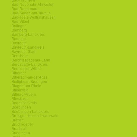
Bad-Nauheim
Bad-Neuenahr-Ahrweiler
Bad-Rappenau
Bad-Soden-am-Taunus
Bad-Toelz-Wolfratshausen
Bad-Vilbel
Balingen
Bamberg
Bamberg-Landkreis
Baunatal
Bayreuth
Bayreuth-Landkreis
Bayreuth-Stadt
Bensheim
Berchtesgadener-Land
Bergstraße-Landkreis
Bernkastel-Wittlich
Biberach
Biberach-an-der-Riss
Bietigheim-Bissingen
Bingen-am-Rhein
Birkenfeld
Bitburg-Pruem
Blieskastel
Bodenseekreis
Boeblingen
Boeblingen-Landkreis
Breisgau-Hochschwarzwald
Bretten
Bruchkoebel
Bruchsal
Buedingen