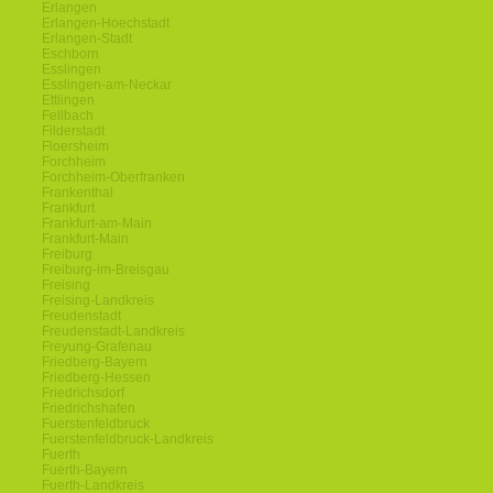
Erlangen
Erlangen-Hoechstadt
Erlangen-Stadt
Eschborn
Esslingen
Esslingen-am-Neckar
Ettlingen
Fellbach
Filderstadt
Floersheim
Forchheim
Forchheim-Oberfranken
Frankenthal
Frankfurt
Frankfurt-am-Main
Frankfurt-Main
Freiburg
Freiburg-im-Breisgau
Freising
Freising-Landkreis
Freudenstadt
Freudenstadt-Landkreis
Freyung-Grafenau
Friedberg-Bayern
Friedberg-Hessen
Friedrichsdorf
Friedrichshafen
Fuerstenfeldbruck
Fuerstenfeldbruck-Landkreis
Fuerth
Fuerth-Bayern
Fuerth-Landkreis