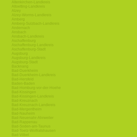
Altenkirchen-Landkreis
Altoetting-Landkreis
Alzey
Alzey-Worms-Landkreis
Amberg
Amberg-Sulzbach-Landkreis
Andernach
Ansbach
Ansbach-Landkreis
Aschaffenburg
Aschaffenburg-Landkreis
Aschaffenburg-Stadt
Augsburg
Augsburg-Landkreis
Augsburg-Stadt
Backnang
Bad-Duerkheim
Bad-Duerkheim-Landkreis
Bad-Hersfeld
Baden-Baden
Bad-Homburg-vor-der-Hoehe
Bad-Kissingen
Bad-Kissingen-Landkreis
Bad-Kreuznach
Bad-Kreuznach-Landkreis
Bad-Mergentheim
Bad-Nauheim
Bad-Neuenahr-Ahrweiler
Bad-Rappenau
Bad-Soden-am-Taunus
Bad-Toelz-Wolfratshausen
Bad-Vilbel