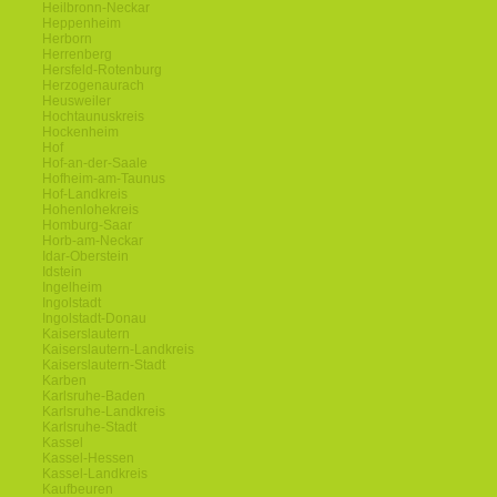
Heilbronn-Neckar
Heppenheim
Herborn
Herrenberg
Hersfeld-Rotenburg
Herzogenaurach
Heusweiler
Hochtaunuskreis
Hockenheim
Hof
Hof-an-der-Saale
Hofheim-am-Taunus
Hof-Landkreis
Hohenlohekreis
Homburg-Saar
Horb-am-Neckar
Idar-Oberstein
Idstein
Ingelheim
Ingolstadt
Ingolstadt-Donau
Kaiserslautern
Kaiserslautern-Landkreis
Kaiserslautern-Stadt
Karben
Karlsruhe-Baden
Karlsruhe-Landkreis
Karlsruhe-Stadt
Kassel
Kassel-Hessen
Kassel-Landkreis
Kaufbeuren