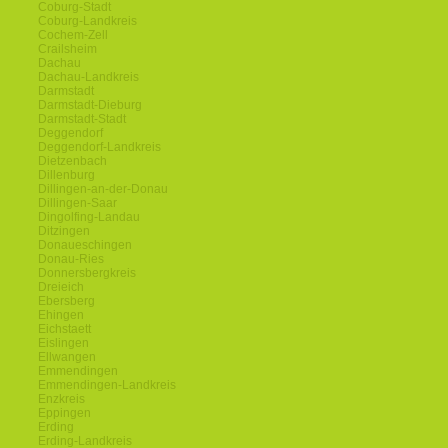
Coburg-Stadt
Coburg-Landkreis
Cochem-Zell
Crailsheim
Dachau
Dachau-Landkreis
Darmstadt
Darmstadt-Dieburg
Darmstadt-Stadt
Deggendorf
Deggendorf-Landkreis
Dietzenbach
Dillenburg
Dillingen-an-der-Donau
Dillingen-Saar
Dingolfing-Landau
Ditzingen
Donaueschingen
Donau-Ries
Donnersbergkreis
Dreieich
Ebersberg
Ehingen
Eichstaett
Eislingen
Ellwangen
Emmendingen
Emmendingen-Landkreis
Enzkreis
Eppingen
Erding
Erding-Landkreis