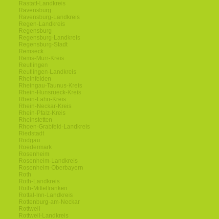
Rastatt-Landkreis
Ravensburg
Ravensburg-Landkreis
Regen-Landkreis
Regensburg
Regensburg-Landkreis
Regensburg-Stadt
Remseck
Rems-Murr-Kreis
Reutlingen
Reutlingen-Landkreis
Rheinfelden
Rheingau-Taunus-Kreis
Rhein-Hunsrueck-Kreis
Rhein-Lahn-Kreis
Rhein-Neckar-Kreis
Rhein-Pfalz-Kreis
Rheinstetten
Rhoen-Grabfeld-Landkreis
Riedstadt
Rodgau
Roedermark
Rosenheim
Rosenheim-Landkreis
Rosenheim-Oberbayern
Roth
Roth-Landkreis
Roth-Mittelfranken
Rottal-Inn-Landkreis
Rottenburg-am-Neckar
Rottweil
Rottweil-Landkreis