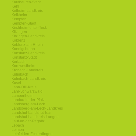
Kaufbeuren-Stadt
Kehl
Kelheim-Landkreis
Kelkheim
Kempten
Kempten-Stadt
Kirchheim-unter-Teck
Kitzingen
Kitzingen-Landkreis
Koblenz
Koblenz-am-Rhein
Koenigsbrunn
Konstanz-Landkreis
Konstanz-Stadt
Korbach
Kornwestheim
Kronach-Landkreis
Kulmbach
Kulmbach-Landkreis
Kusel
Lahn-Dill-Kreis
Lahr-Schwarzwald
Lampertheim
Landau-in-der-Pfalz
Landsberg-am-Lech
Landsberg-am-Lech-Landkreis
Landshut-Landshut-Isar
Landshut-Landkreis-Langen
Lauf-an-der-Pegnitz
Lebach
Leimen
Leinfelden-Echterdingen