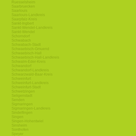
Ruesselsheim
Saarbruecken
Saarlouis
Saarlouis-Landkreis
Saarpfalz-Kreis
Sankt-Ingbert
Sankt-Wendel-Landkreis
Sankt-Wendel
Schorndorf
Schwabach
Schwabach-Stadt
Schwaebisch-Gmuend
Schwaebisch-Hall
Schwaebisch-Hall-Landkreis
Schwalm-Eder-Kreis
Schwandorf
Schwandorf-Landkreis
Schwarzwald-Baar-Kreis
Schweinfurt
Schweinfurt-Landkreis
Schweinfurt-Stadt
Schwetzingen
Seligenstadt
Senden
Sigmaringen
Sigmaringen-Landkreis
Sindelfingen
Singen
Singen-Hohentwiel
Sinsheim
Sonthofen
Speyer