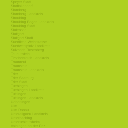
Speyer-Stadt
Stadtallendorf
Starnberg
Starnberg-Landkreis
Straubing
Straubing-Bogen-Landkreis
Straubing-Stadt
Stutensee
Stuttgart
Stuttgart-Stadt
Suedliche-Weinstrasse
Suedwestpfalz-Landkreis
Sulzbach-Rosenberg
Taunusstein
Tirschenreuth-Landkreis
Traunreut
Traunstein
Traunstein-Landkreis
Trier
Trier-Saarburg
Trier-Stadt
Tuebingen
Tuebingen-Landkreis
Tuttlingen
Tuttlingen-Landkreis
Ueberlingen
Ulm
Ulm-Donau
Unterallgaeu-Landkreis
Unterhaching
Unterschleissheim
Vaihingen-an-der-Enz