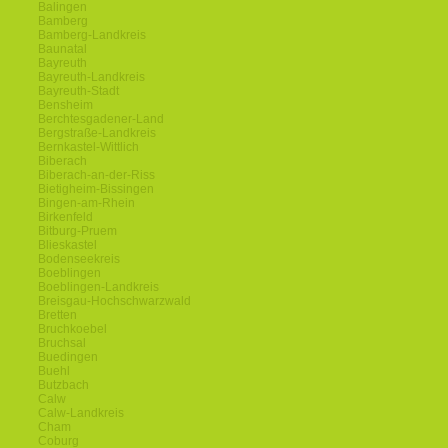
Balingen
Bamberg
Bamberg-Landkreis
Baunatal
Bayreuth
Bayreuth-Landkreis
Bayreuth-Stadt
Bensheim
Berchtesgadener-Land
Bergstraße-Landkreis
Bernkastel-Wittlich
Biberach
Biberach-an-der-Riss
Bietigheim-Bissingen
Bingen-am-Rhein
Birkenfeld
Bitburg-Pruem
Blieskastel
Bodenseekreis
Boeblingen
Boeblingen-Landkreis
Breisgau-Hochschwarzwald
Bretten
Bruchkoebel
Bruchsal
Buedingen
Buehl
Butzbach
Calw
Calw-Landkreis
Cham
Coburg