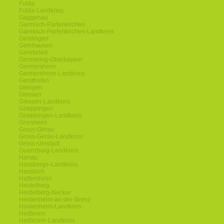
Fulda
Fulda-Landkreis
Gaggenau
Garmisch-Partenkirchen
Garmisch-Partenkirchen-Landkreis
Geislingen
Gelnhausen
Geretsried
Germering-Oberbayern
Germersheim
Germersheim-Landkreis
Gersthofen
Giengen
Giessen
Giessen-Landkreis
Goeppingen
Goeppingen-Landkreis
Griesheim
Gross-Gerau
Gross-Gerau-Landkreis
Gross-Umstadt
Guenzburg-Landkreis
Hanau
Hassberge-Landkreis
Hassloch
Hattersheim
Heidelberg
Heidelberg-Neckar
Heidenheim-an-der-Brenz
Heidenheim-Landkreis
Heilbronn
Heilbronn-Landkreis