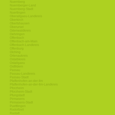
Nuernberg
Nuernberger-Land
Nuernberg-Stadt
Nuertingen
Oberallgaeu-Landkreis
Oberkirch
Obertshausen
Oberursel
Odenwaldkreis
Oehringen
Offenbach
Offenbach-am-Main
Offenbach-Landkreis
Offenburg
Olching
Ortenaukreis
Ostalbkreis
Ostallgaeu
Ostfildern
Passau
Passau-Landkreis
Passau-Stadt
Pfaffenhofen-an-der-Ilm
Pfaffenhofen-an-der-Ilm-Landkreis
Pforzheim
Pforzheim-Stadt
Pfungstadt
Pirmasens
Pirmasens-Stadt
Puettlingen
Radolfzell
Rastatt