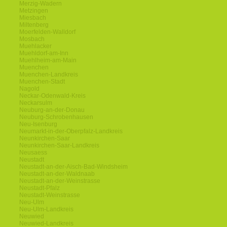
Merzig-Wadern
Metzingen
Miesbach
Miltenberg
Moerfelden-Walldorf
Mosbach
Muehlacker
Muehldorf-am-Inn
Muehlheim-am-Main
Muenchen
Muenchen-Landkreis
Muenchen-Stadt
Nagold
Neckar-Odenwald-Kreis
Neckarsulm
Neuburg-an-der-Donau
Neuburg-Schrobenhausen
Neu-Isenburg
Neumarkt-in-der-Oberpfalz-Landkreis
Neunkirchen-Saar
Neunkirchen-Saar-Landkreis
Neusaess
Neustadt
Neustadt-an-der-Aisch-Bad-Windsheim
Neustadt-an-der-Waldnaab
Neustadt-an-der-Weinstrasse
Neustadt-Pfalz
Neustadt-Weinstrasse
Neu-Ulm
Neu-Ulm-Landkreis
Neuwied
Neuwied-Landkreis