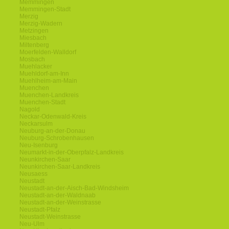
Memmingen
Memmingen-Stadt
Merzig
Merzig-Wadern
Metzingen
Miesbach
Miltenberg
Moerfelden-Walldorf
Mosbach
Muehlacker
Muehldorf-am-Inn
Muehlheim-am-Main
Muenchen
Muenchen-Landkreis
Muenchen-Stadt
Nagold
Neckar-Odenwald-Kreis
Neckarsulm
Neuburg-an-der-Donau
Neuburg-Schrobenhausen
Neu-Isenburg
Neumarkt-in-der-Oberpfalz-Landkreis
Neunkirchen-Saar
Neunkirchen-Saar-Landkreis
Neusaess
Neustadt
Neustadt-an-der-Aisch-Bad-Windsheim
Neustadt-an-der-Waldnaab
Neustadt-an-der-Weinstrasse
Neustadt-Pfalz
Neustadt-Weinstrasse
Neu-Ulm