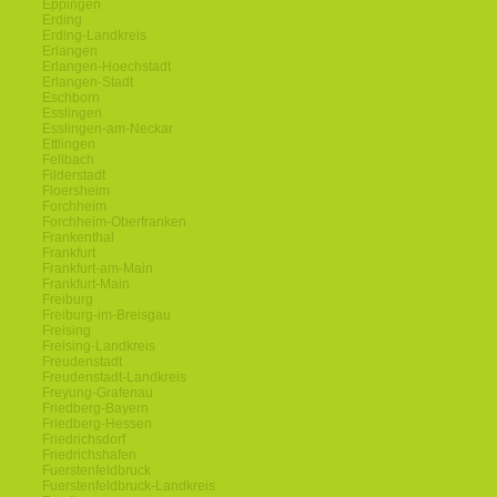
Eppingen
Erding
Erding-Landkreis
Erlangen
Erlangen-Hoechstadt
Erlangen-Stadt
Eschborn
Esslingen
Esslingen-am-Neckar
Ettlingen
Fellbach
Filderstadt
Floersheim
Forchheim
Forchheim-Oberfranken
Frankenthal
Frankfurt
Frankfurt-am-Main
Frankfurt-Main
Freiburg
Freiburg-im-Breisgau
Freising
Freising-Landkreis
Freudenstadt
Freudenstadt-Landkreis
Freyung-Grafenau
Friedberg-Bayern
Friedberg-Hessen
Friedrichsdorf
Friedrichshafen
Fuerstenfeldbruck
Fuerstenfeldbruck-Landkreis