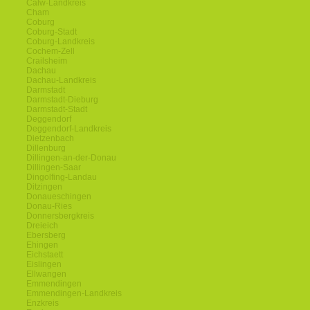
Calw-Landkreis
Cham
Coburg
Coburg-Stadt
Coburg-Landkreis
Cochem-Zell
Crailsheim
Dachau
Dachau-Landkreis
Darmstadt
Darmstadt-Dieburg
Darmstadt-Stadt
Deggendorf
Deggendorf-Landkreis
Dietzenbach
Dillenburg
Dillingen-an-der-Donau
Dillingen-Saar
Dingolfing-Landau
Ditzingen
Donaueschingen
Donau-Ries
Donnersbergkreis
Dreieich
Ebersberg
Ehingen
Eichstaett
Eislingen
Ellwangen
Emmendingen
Emmendingen-Landkreis
Enzkreis