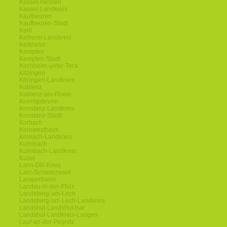
Kassel-Hessen
Kassel-Landkreis
Kaufbeuren
Kaufbeuren-Stadt
Kehl
Kelheim-Landkreis
Kelkheim
Kempten
Kempten-Stadt
Kirchheim-unter-Teck
Kitzingen
Kitzingen-Landkreis
Koblenz
Koblenz-am-Rhein
Koenigsbrunn
Konstanz-Landkreis
Konstanz-Stadt
Korbach
Kornwestheim
Kronach-Landkreis
Kulmbach
Kulmbach-Landkreis
Kusel
Lahn-Dill-Kreis
Lahr-Schwarzwald
Lampertheim
Landau-in-der-Pfalz
Landsberg-am-Lech
Landsberg-am-Lech-Landkreis
Landshut-Landshut-Isar
Landshut-Landkreis-Langen
Lauf-an-der-Pegnitz