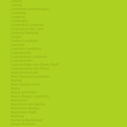
Lebach
Leimen
Leinfelden-Echterdingen
Leonberg
Leutkirch
Lichtenfels
Lichtenfels-Landkreis
Limburg-an-der-Lahn
Limburg-Weilburg
Lindau
Lindau-Landkreis
Loerrach
Loerrach-Landkreis
Ludwigsburg
Ludwigsburg-Landkreis
Ludwigshafen
Ludwigshafen-am-Rhein-Stadt
Ludwigshafen-am-Rhein
Main-Kinzig-Kreis
Main-Spessart-Landkreis
Maintal
Main-Taunus-Kreis
Mainz
Mainz-am-Rhein
Mainz-Bingen-Landkreis
Mannheim
Mannheim-am-Neckar
Mannheim-Neckar
Mannheim-Stadt
Marburg
Marburg-Biedenkopf
Mayen-Koblenz