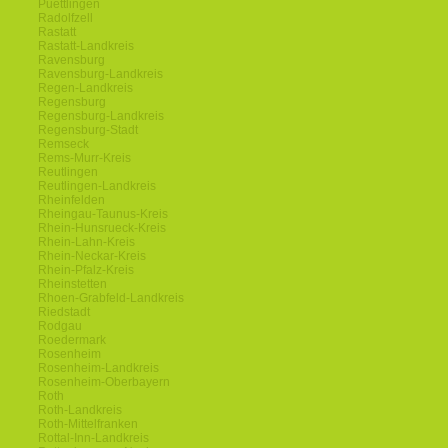
Puettlingen
Radolfzell
Rastatt
Rastatt-Landkreis
Ravensburg
Ravensburg-Landkreis
Regen-Landkreis
Regensburg
Regensburg-Landkreis
Regensburg-Stadt
Remseck
Rems-Murr-Kreis
Reutlingen
Reutlingen-Landkreis
Rheinfelden
Rheingau-Taunus-Kreis
Rhein-Hunsrueck-Kreis
Rhein-Lahn-Kreis
Rhein-Neckar-Kreis
Rhein-Pfalz-Kreis
Rheinstetten
Rhoen-Grabfeld-Landkreis
Riedstadt
Rodgau
Roedermark
Rosenheim
Rosenheim-Landkreis
Rosenheim-Oberbayern
Roth
Roth-Landkreis
Roth-Mittelfranken
Rottal-Inn-Landkreis