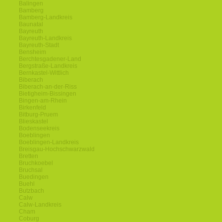
Balingen
Bamberg
Bamberg-Landkreis
Baunatal
Bayreuth
Bayreuth-Landkreis
Bayreuth-Stadt
Bensheim
Berchtesgadener-Land
Bergstraße-Landkreis
Bernkastel-Wittlich
Biberach
Biberach-an-der-Riss
Bietigheim-Bissingen
Bingen-am-Rhein
Birkenfeld
Bitburg-Pruem
Blieskastel
Bodenseekreis
Boeblingen
Boeblingen-Landkreis
Breisgau-Hochschwarzwald
Bretten
Bruchkoebel
Bruchsal
Buedingen
Buehl
Butzbach
Calw
Calw-Landkreis
Cham
Coburg