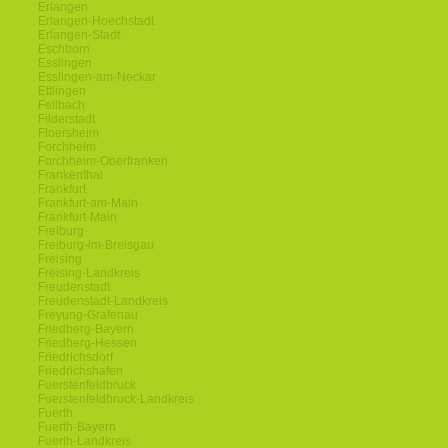
Erlangen
Erlangen-Hoechstadt
Erlangen-Stadt
Eschborn
Esslingen
Esslingen-am-Neckar
Ettlingen
Fellbach
Filderstadt
Floersheim
Forchheim
Forchheim-Oberfranken
Frankenthal
Frankfurt
Frankfurt-am-Main
Frankfurt-Main
Freiburg
Freiburg-im-Breisgau
Freising
Freising-Landkreis
Freudenstadt
Freudenstadt-Landkreis
Freyung-Grafenau
Friedberg-Bayern
Friedberg-Hessen
Friedrichsdorf
Friedrichshafen
Fuerstenfeldbruck
Fuerstenfeldbruck-Landkreis
Fuerth
Fuerth-Bayern
Fuerth-Landkreis