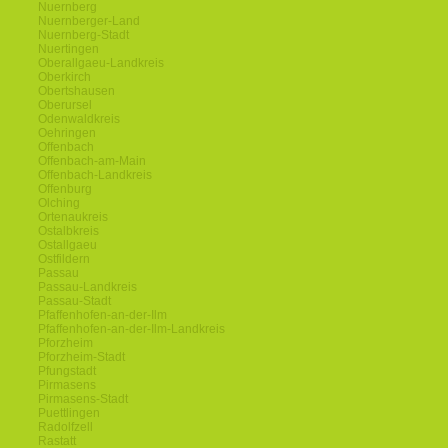
Nuernberg
Nuernberger-Land
Nuernberg-Stadt
Nuertingen
Oberallgaeu-Landkreis
Oberkirch
Obertshausen
Oberursel
Odenwaldkreis
Oehringen
Offenbach
Offenbach-am-Main
Offenbach-Landkreis
Offenburg
Olching
Ortenaukreis
Ostalbkreis
Ostallgaeu
Ostfildern
Passau
Passau-Landkreis
Passau-Stadt
Pfaffenhofen-an-der-Ilm
Pfaffenhofen-an-der-Ilm-Landkreis
Pforzheim
Pforzheim-Stadt
Pfungstadt
Pirmasens
Pirmasens-Stadt
Puettlingen
Radolfzell
Rastatt