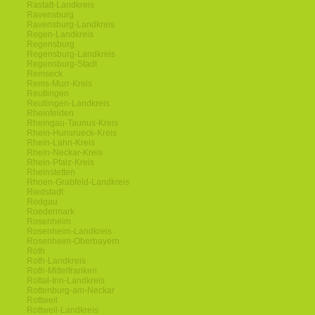
Rastatt-Landkreis
Ravensburg
Ravensburg-Landkreis
Regen-Landkreis
Regensburg
Regensburg-Landkreis
Regensburg-Stadt
Remseck
Rems-Murr-Kreis
Reutlingen
Reutlingen-Landkreis
Rheinfelden
Rheingau-Taunus-Kreis
Rhein-Hunsrueck-Kreis
Rhein-Lahn-Kreis
Rhein-Neckar-Kreis
Rhein-Pfalz-Kreis
Rheinstetten
Rhoen-Grabfeld-Landkreis
Riedstadt
Rodgau
Roedermark
Rosenheim
Rosenheim-Landkreis
Rosenheim-Oberbayern
Roth
Roth-Landkreis
Roth-Mittelfranken
Rottal-Inn-Landkreis
Rottenburg-am-Neckar
Rottweil
Rottweil-Landkreis