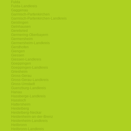
Fulda
Fulda-Landkreis
Gaggenau
Garmisch-Partenkirchen
Garmisch-Partenkirchen-Landkreis
Geislingen
Gelnhausen
Geretsried
Germering-Oberbayern
Germersheim
Germersheim-Landkreis
Gersthofen
Giengen
Giessen
Giessen-Landkreis
Goeppingen
Goeppingen-Landkreis
Griesheim
Gross-Gerau
Gross-Gerau-Landkreis
Gross-Umstadt
Guenzburg-Landkreis
Hanau
Hassberge-Landkreis
Hassloch
Hattersheim
Heidelberg
Heidelberg-Neckar
Heidenheim-an-der-Brenz
Heidenheim-Landkreis
Heilbronn
Heilbronn-Landkreis