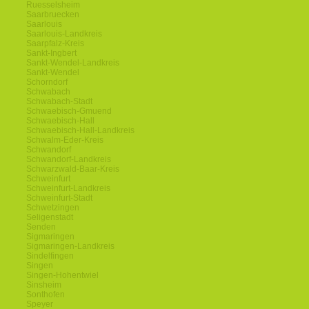
Ruesselsheim
Saarbruecken
Saarlouis
Saarlouis-Landkreis
Saarpfalz-Kreis
Sankt-Ingbert
Sankt-Wendel-Landkreis
Sankt-Wendel
Schorndorf
Schwabach
Schwabach-Stadt
Schwaebisch-Gmuend
Schwaebisch-Hall
Schwaebisch-Hall-Landkreis
Schwalm-Eder-Kreis
Schwandorf
Schwandorf-Landkreis
Schwarzwald-Baar-Kreis
Schweinfurt
Schweinfurt-Landkreis
Schweinfurt-Stadt
Schwetzingen
Seligenstadt
Senden
Sigmaringen
Sigmaringen-Landkreis
Sindelfingen
Singen
Singen-Hohentwiel
Sinsheim
Sonthofen
Speyer