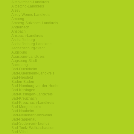
Altenkirchen-Landkreis
Altoetting-Landkreis
Alzey
Alzey-Worms-Landkreis
Amberg
Amberg-Sulzbach-Landkreis
Andernach
Ansbach
Ansbach-Landkreis
Aschaffenburg
Aschaffenburg-Landkreis
Aschaffenburg-Stadt
Augsburg
Augsburg-Landkreis
Augsburg-Stadt
Backnang
Bad-Duerkheim
Bad-Duerkheim-Landkreis
Bad-Hersfeld
Baden-Baden
Bad-Homburg-vor-der-Hoehe
Bad-Kissingen
Bad-Kissingen-Landkreis
Bad-Kreuznach
Bad-Kreuznach-Landkreis
Bad-Mergentheim
Bad-Nauheim
Bad-Neuenahr-Ahrweiler
Bad-Rappenau
Bad-Soden-am-Taunus
Bad-Toelz-Wolfratshausen
Bad-Vilbel