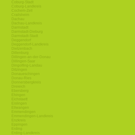
Coburg-Stadt
Coburg-Landkreis
Cochem-Zell
Crailsheim
Dachau
Dachau-Landkreis
Darmstadt
Darmstadt-Dieburg
Darmstadt-Stadt
Deggendorf
Deggendorf-Landkreis
Dietzenbach
Dillenburg
Dillingen-an-der-Donau
Dillingen-Saar
Dingolfing-Landau
Ditzingen
Donaueschingen
Donau-Ries
Donnersbergkreis
Dreieich
Ebersberg
Ehingen
Eichstaett
Eislingen
Ellwangen
Emmendingen
Emmendingen-Landkreis
Enzkreis
Eppingen
Erding
Erding-Landkreis