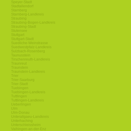
Speyer-Stadt
Stadtallendorf
Starnberg
Starnberg-Landkreis
Straubing
Straubing-Bogen-Landkreis
Straubing-Stadt
Stutensee
Stuttgart
Stuttgart-Stadt
Suedliche-Weinstrasse
Suedwestpfalz-Landkreis
Sulzbach-Rosenberg
Taunusstein
Tirschenreuth-Landkreis
Traunreut
Traunstein
Traunstein-Landkreis
Trier
Trier-Saarburg
Trier-Stadt
Tuebingen
Tuebingen-Landkreis
Tuttlingen
Tuttlingen-Landkreis
Ueberlingen
Ulm
Ulm-Donau
Unterallgaeu-Landkreis
Unterhaching
Unterschleissheim
Vaihingen-an-der-Enz