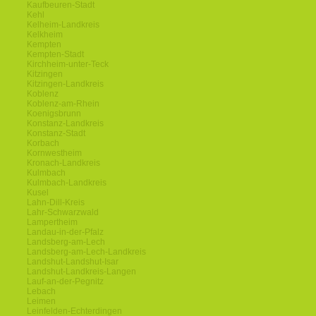
Kaufbeuren-Stadt
Kehl
Kelheim-Landkreis
Kelkheim
Kempten
Kempten-Stadt
Kirchheim-unter-Teck
Kitzingen
Kitzingen-Landkreis
Koblenz
Koblenz-am-Rhein
Koenigsbrunn
Konstanz-Landkreis
Konstanz-Stadt
Korbach
Kornwestheim
Kronach-Landkreis
Kulmbach
Kulmbach-Landkreis
Kusel
Lahn-Dill-Kreis
Lahr-Schwarzwald
Lampertheim
Landau-in-der-Pfalz
Landsberg-am-Lech
Landsberg-am-Lech-Landkreis
Landshut-Landshut-Isar
Landshut-Landkreis-Langen
Lauf-an-der-Pegnitz
Lebach
Leimen
Leinfelden-Echterdingen