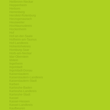
Heilbronn-Neckar
Heppenheim
Herborn
Herrenberg
Hersfeld-Rotenburg
Herzogenaurach
Heusweiler
Hochtaunuskreis
Hockenheim
Hof
Hof-an-der-Saale
Hofheim-am-Taunus
Hof-Landkreis
Hohenlohekreis
Homburg-Saar
Horb-am-Neckar
Idar-Oberstein
Idstein
Ingelheim
Ingolstadt
Ingolstadt-Donau
Kaiserslautern
Kaiserslautern-Landkreis
Kaiserslautern-Stadt
Karben
Karlsruhe-Baden
Karlsruhe-Landkreis
Karlsruhe-Stadt
Kassel
Kassel-Hessen
Kassel-Landkreis
Kaufbeuren