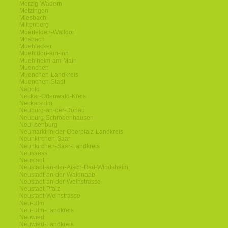
Merzig-Wadern
Metzingen
Miesbach
Miltenberg
Moerfelden-Walldorf
Mosbach
Muehlacker
Muehldorf-am-Inn
Muehlheim-am-Main
Muenchen
Muenchen-Landkreis
Muenchen-Stadt
Nagold
Neckar-Odenwald-Kreis
Neckarsulm
Neuburg-an-der-Donau
Neuburg-Schrobenhausen
Neu-Isenburg
Neumarkt-in-der-Oberpfalz-Landkreis
Neunkirchen-Saar
Neunkirchen-Saar-Landkreis
Neusaess
Neustadt
Neustadt-an-der-Aisch-Bad-Windsheim
Neustadt-an-der-Waldnaab
Neustadt-an-der-Weinstrasse
Neustadt-Pfalz
Neustadt-Weinstrasse
Neu-Ulm
Neu-Ulm-Landkreis
Neuwied
Neuwied-Landkreis