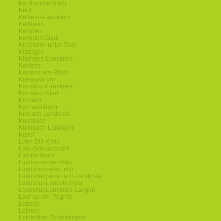
Kaufbeuren-Stadt
Kehl
Kelheim-Landkreis
Kelkheim
Kempten
Kempten-Stadt
Kirchheim-unter-Teck
Kitzingen
Kitzingen-Landkreis
Koblenz
Koblenz-am-Rhein
Koenigsbrunn
Konstanz-Landkreis
Konstanz-Stadt
Korbach
Kornwestheim
Kronach-Landkreis
Kulmbach
Kulmbach-Landkreis
Kusel
Lahn-Dill-Kreis
Lahr-Schwarzwald
Lampertheim
Landau-in-der-Pfalz
Landsberg-am-Lech
Landsberg-am-Lech-Landkreis
Landshut-Landshut-Isar
Landshut-Landkreis-Langen
Lauf-an-der-Pegnitz
Lebach
Leimen
Leinfelden-Echterdingen