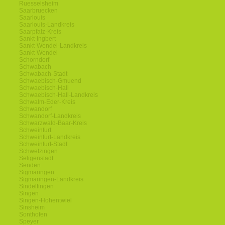
Ruesselsheim
Saarbruecken
Saarlouis
Saarlouis-Landkreis
Saarpfalz-Kreis
Sankt-Ingbert
Sankt-Wendel-Landkreis
Sankt-Wendel
Schorndorf
Schwabach
Schwabach-Stadt
Schwaebisch-Gmuend
Schwaebisch-Hall
Schwaebisch-Hall-Landkreis
Schwalm-Eder-Kreis
Schwandorf
Schwandorf-Landkreis
Schwarzwald-Baar-Kreis
Schweinfurt
Schweinfurt-Landkreis
Schweinfurt-Stadt
Schwetzingen
Seligenstadt
Senden
Sigmaringen
Sigmaringen-Landkreis
Sindelfingen
Singen
Singen-Hohentwiel
Sinsheim
Sonthofen
Speyer