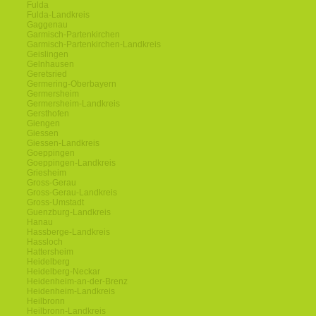
Fulda
Fulda-Landkreis
Gaggenau
Garmisch-Partenkirchen
Garmisch-Partenkirchen-Landkreis
Geislingen
Gelnhausen
Geretsried
Germering-Oberbayern
Germersheim
Germersheim-Landkreis
Gersthofen
Giengen
Giessen
Giessen-Landkreis
Goeppingen
Goeppingen-Landkreis
Griesheim
Gross-Gerau
Gross-Gerau-Landkreis
Gross-Umstadt
Guenzburg-Landkreis
Hanau
Hassberge-Landkreis
Hassloch
Hattersheim
Heidelberg
Heidelberg-Neckar
Heidenheim-an-der-Brenz
Heidenheim-Landkreis
Heilbronn
Heilbronn-Landkreis