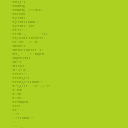
Balingen
Bamberg
Bamberg-Landkreis
Baunatal
Bayreuth
Bayreuth-Landkreis
Bayreuth-Stadt
Bensheim
Berchtesgadener-Land
Bergstraße-Landkreis
Bernkastel-Wittlich
Biberach
Biberach-an-der-Riss
Bietigheim-Bissingen
Bingen-am-Rhein
Birkenfeld
Bitburg-Pruem
Blieskastel
Bodenseekreis
Boeblingen
Boeblingen-Landkreis
Breisgau-Hochschwarzwald
Bretten
Bruchkoebel
Bruchsal
Buedingen
Buehl
Butzbach
Calw
Calw-Landkreis
Cham
Coburg