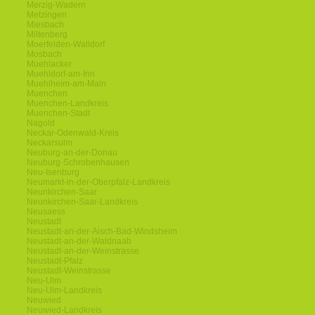
Merzig-Wadern
Metzingen
Miesbach
Miltenberg
Moerfelden-Walldorf
Mosbach
Muehlacker
Muehldorf-am-Inn
Muehlheim-am-Main
Muenchen
Muenchen-Landkreis
Muenchen-Stadt
Nagold
Neckar-Odenwald-Kreis
Neckarsulm
Neuburg-an-der-Donau
Neuburg-Schrobenhausen
Neu-Isenburg
Neumarkt-in-der-Oberpfalz-Landkreis
Neunkirchen-Saar
Neunkirchen-Saar-Landkreis
Neusaess
Neustadt
Neustadt-an-der-Aisch-Bad-Windsheim
Neustadt-an-der-Waldnaab
Neustadt-an-der-Weinstrasse
Neustadt-Pfalz
Neustadt-Weinstrasse
Neu-Ulm
Neu-Ulm-Landkreis
Neuwied
Neuwied-Landkreis