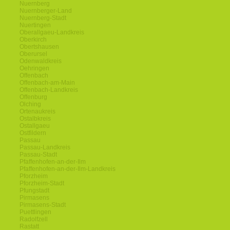
Nuernberg
Nuernberger-Land
Nuernberg-Stadt
Nuertingen
Oberallgaeu-Landkreis
Oberkirch
Obertshausen
Oberursel
Odenwaldkreis
Oehringen
Offenbach
Offenbach-am-Main
Offenbach-Landkreis
Offenburg
Olching
Ortenaukreis
Ostalbkreis
Ostallgaeu
Ostfildern
Passau
Passau-Landkreis
Passau-Stadt
Pfaffenhofen-an-der-Ilm
Pfaffenhofen-an-der-Ilm-Landkreis
Pforzheim
Pforzheim-Stadt
Pfungstadt
Pirmasens
Pirmasens-Stadt
Puettlingen
Radolfzell
Rastatt