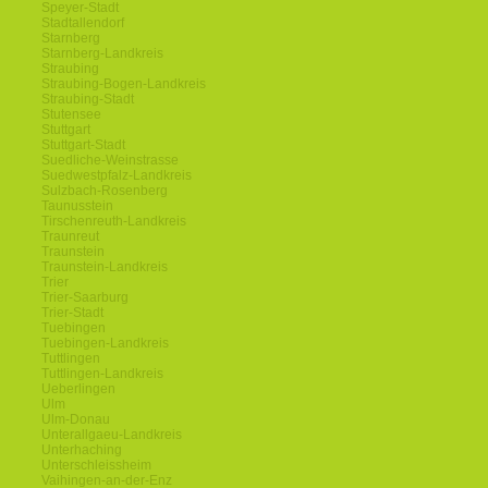
Speyer-Stadt
Stadtallendorf
Starnberg
Starnberg-Landkreis
Straubing
Straubing-Bogen-Landkreis
Straubing-Stadt
Stutensee
Stuttgart
Stuttgart-Stadt
Suedliche-Weinstrasse
Suedwestpfalz-Landkreis
Sulzbach-Rosenberg
Taunusstein
Tirschenreuth-Landkreis
Traunreut
Traunstein
Traunstein-Landkreis
Trier
Trier-Saarburg
Trier-Stadt
Tuebingen
Tuebingen-Landkreis
Tuttlingen
Tuttlingen-Landkreis
Ueberlingen
Ulm
Ulm-Donau
Unterallgaeu-Landkreis
Unterhaching
Unterschleissheim
Vaihingen-an-der-Enz