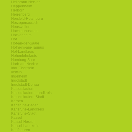
Heilbronn-Neckar
Heppenheim
Herborn
Herrenberg
Hersfeld-Rotenburg
Herzogenaurach
Heusweiler
Hochtaunuskreis
Hockenheim
Hof
Hof-an-der-Saale
Hofheim-am-Taunus
Hof-Landkreis
Hohenlohekreis
Homburg-Saar
Horb-am-Neckar
Idar-Oberstein
Idstein
Ingelheim
Ingolstadt
Ingolstadt-Donau
Kaiserslautern
Kaiserslautern-Landkreis
Kaiserslautern-Stadt
Karben
Karlsruhe-Baden
Karlsruhe-Landkreis
Karlsruhe-Stadt
Kassel
Kassel-Hessen
Kassel-Landkreis
Kaufbeuren