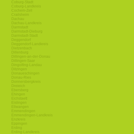
Coburg-Stadt
Coburg-Landkreis
Cochem-Zell
Crailsheim
Dachau
Dachau-Landkreis
Darmstadt
Darmstadt-Dieburg
Darmstadt-Stadt
Deggendorf
Deggendorf-Landkreis
Dietzenbach
Dillenburg
Dillingen-an-der-Donau
Dillingen-Saar
Dingolfing-Landau
Ditzingen
Donaueschingen
Donau-Ries
Donnersbergkreis
Dreieich
Ebersberg
Ehingen
Eichstaett
Eislingen
Ellwangen
Emmendingen
Emmendingen-Landkreis
Enzkreis
Eppingen
Erding
Erding-Landkreis