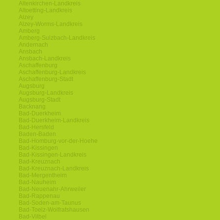
Altenkirchen-Landkreis
Altoetting-Landkreis
Alzey
Alzey-Worms-Landkreis
Amberg
Amberg-Sulzbach-Landkreis
Andernach
Ansbach
Ansbach-Landkreis
Aschaffenburg
Aschaffenburg-Landkreis
Aschaffenburg-Stadt
Augsburg
Augsburg-Landkreis
Augsburg-Stadt
Backnang
Bad-Duerkheim
Bad-Duerkheim-Landkreis
Bad-Hersfeld
Baden-Baden
Bad-Homburg-vor-der-Hoehe
Bad-Kissingen
Bad-Kissingen-Landkreis
Bad-Kreuznach
Bad-Kreuznach-Landkreis
Bad-Mergentheim
Bad-Nauheim
Bad-Neuenahr-Ahrweiler
Bad-Rappenau
Bad-Soden-am-Taunus
Bad-Toelz-Wolfratshausen
Bad-Vilbel