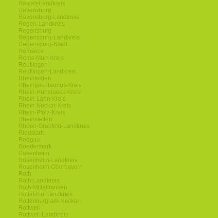
Rastatt-Landkreis
Ravensburg
Ravensburg-Landkreis
Regen-Landkreis
Regensburg
Regensburg-Landkreis
Regensburg-Stadt
Remseck
Rems-Murr-Kreis
Reutlingen
Reutlingen-Landkreis
Rheinfelden
Rheingau-Taunus-Kreis
Rhein-Hunsrueck-Kreis
Rhein-Lahn-Kreis
Rhein-Neckar-Kreis
Rhein-Pfalz-Kreis
Rheinstetten
Rhoen-Grabfeld-Landkreis
Riedstadt
Rodgau
Roedermark
Rosenheim
Rosenheim-Landkreis
Rosenheim-Oberbayern
Roth
Roth-Landkreis
Roth-Mittelfranken
Rottal-Inn-Landkreis
Rottenburg-am-Neckar
Rottweil
Rottweil-Landkreis