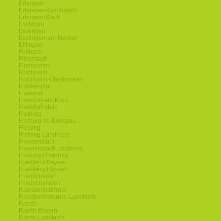
Erlangen
Erlangen-Hoechstadt
Erlangen-Stadt
Eschborn
Esslingen
Esslingen-am-Neckar
Ettlingen
Fellbach
Filderstadt
Floersheim
Forchheim
Forchheim-Oberfranken
Frankenthal
Frankfurt
Frankfurt-am-Main
Frankfurt-Main
Freiburg
Freiburg-im-Breisgau
Freising
Freising-Landkreis
Freudenstadt
Freudenstadt-Landkreis
Freyung-Grafenau
Friedberg-Bayern
Friedberg-Hessen
Friedrichsdorf
Friedrichshafen
Fuerstenfeldbruck
Fuerstenfeldbruck-Landkreis
Fuerth
Fuerth-Bayern
Fuerth-Landkreis